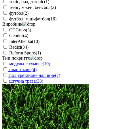
теніс, паддл-теніс
(1)
теніс, хокей, бейсбол
(2)
футбол
(2)
футбол, міні-футбол
(16)
Виробник
CCGrass
(3)
Geodor
(4)
InterAtletika
(10)
Radici
(34)
Reform Sports
(1)
Тип покриття
модульне гумове
(10)
пластикове
(4)
поліуретанове наливне
(7)
штучна трава
(38)