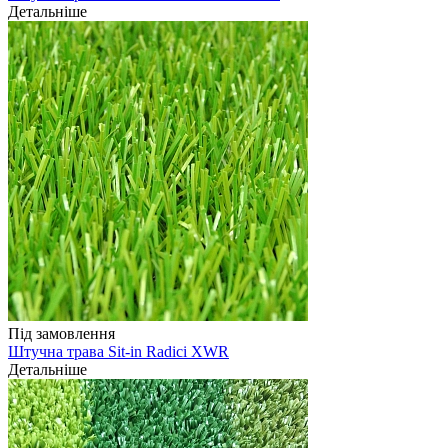
Детальніше
Під замовлення
Штучна трава Sit-in Radici XWR
Детальніше