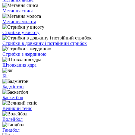
Метання списа
Метання молота
Стрибки у висоту
Стрибки в довжину і потрійний стрибок
Стрибки з жердиною
Штовхання ядра
Біг
Бадмінтон
Баскетбол
Великий теніс
Волейбол
Гандбол