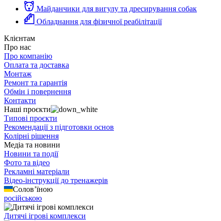
Майданчики для вигулу та дресирування собак
Обладнання для фізичної реабілітації
Клієнтам
Про нас
Про компанію
Оплата та доставка
Монтаж
Ремонт та гарантія
Обмін і повернення
Контакти
Наші проєкти
Типові проєкти
Рекомендації з підготовки основ
Колірні рішення
Медіа та новини
Новини та події
Фото та відео
Рекламні матеріали
Відео-інструкції до тренажерів
Солов’їною
російською
Дитячі ігрові комплекси