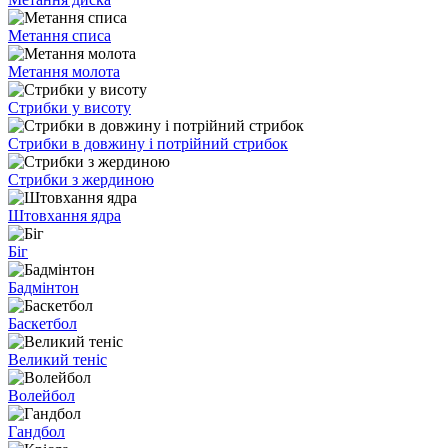
Метання списа
Метання молота
Стрибки у висоту
Стрибки в довжину і потрійний стрибок
Стрибки з жердиною
Штовхання ядра
Біг
Бадмінтон
Баскетбол
Великий теніс
Волейбол
Гандбол