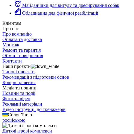
Майданчики для вигулу та дресирування собак
Обладнання для фізичної реабілітації
Клієнтам
Про нас
Про компанію
Оплата та доставка
Монтаж
Ремонт та гарантія
Обмін і повернення
Контакти
Наші проєкти
Типові проєкти
Рекомендації з підготовки основ
Колірні рішення
Медіа та новини
Новини та події
Фото та відео
Рекламні матеріали
Відео-інструкції до тренажерів
Солов’їною
російською
Дитячі ігрові комплекси