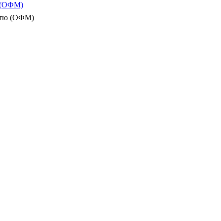
ю (ОФМ)
істю (ОФМ)