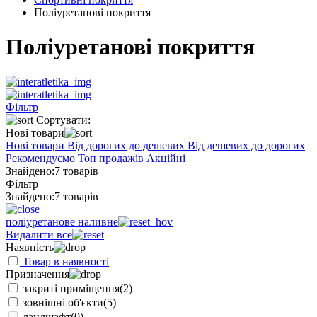
Поліуретанові покриття
Поліуретанові покриття
Фільтр
Сортувати:
Нові товари
Нові товари
Від дорогих до дешевих
Від дешевих до дорогих
Рекомендуємо
Топ продажів
Акційні
Знайдено:
7 товарів
Фільтр
Знайдено:
7 товарів
поліуретанове наливне
Видалити все
Наявність
Товар в наявності
Призначення
закриті приміщення
(2)
зовнішні об'єкти
(5)
ландшафт
(0)