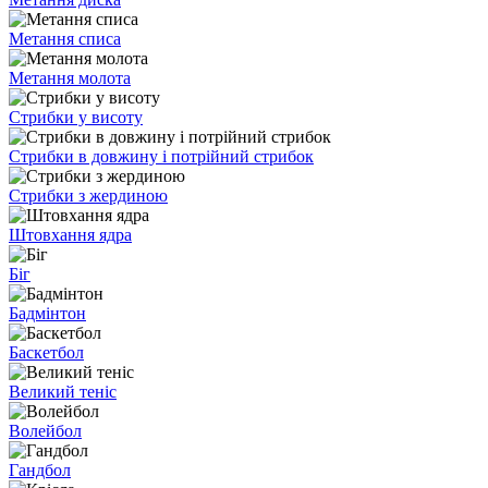
Метання списа
Метання молота
Стрибки у висоту
Стрибки в довжину і потрійний стрибок
Стрибки з жердиною
Штовхання ядра
Біг
Бадмінтон
Баскетбол
Великий теніс
Волейбол
Гандбол