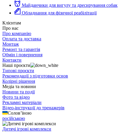
Майданчики для вигулу та дресирування собак
Обладнання для фізичної реабілітації
Клієнтам
Про нас
Про компанію
Оплата та доставка
Монтаж
Ремонт та гарантія
Обмін і повернення
Контакти
Наші проєкти
Типові проєкти
Рекомендації з підготовки основ
Колірні рішення
Медіа та новини
Новини та події
Фото та відео
Рекламні матеріали
Відео-інструкції до тренажерів
Солов’їною
російською
Дитячі ігрові комплекси