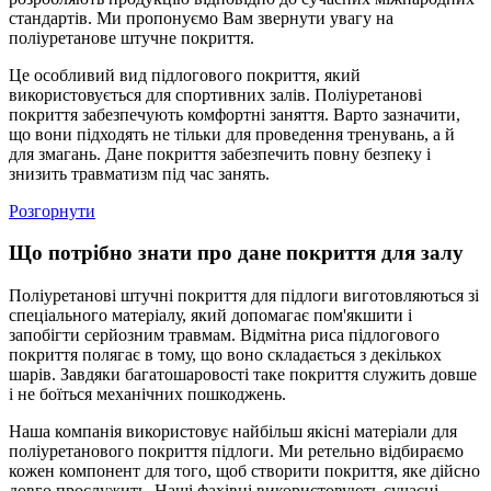
стандартів. Ми пропонуємо Вам звернути увагу на
поліуретанове штучне покриття.
Це особливий вид підлогового покриття, який
використовується для спортивних залів. Поліуретанові
покриття забезпечують комфортні заняття. Варто зазначити,
що вони підходять не тільки для проведення тренувань, а й
для змагань. Дане покриття забезпечить повну безпеку і
знизить травматизм під час занять.
Розгорнути
Що потрібно знати про дане покриття для залу
Поліуретанові штучні покриття для підлоги виготовляються зі
спеціального матеріалу, який допомагає пом'якшити і
запобігти серйозним травмам. Відмітна риса підлогового
покриття полягає в тому, що воно складається з декількох
шарів. Завдяки багатошаровості таке покриття служить довше
і не боїться механічних пошкоджень.
Наша компанія використовує найбільш якісні матеріали для
поліуретанового покриття підлоги. Ми ретельно відбираємо
кожен компонент для того, щоб створити покриття, яке дійсно
довго прослужить. Наші фахівці використовують сучасні