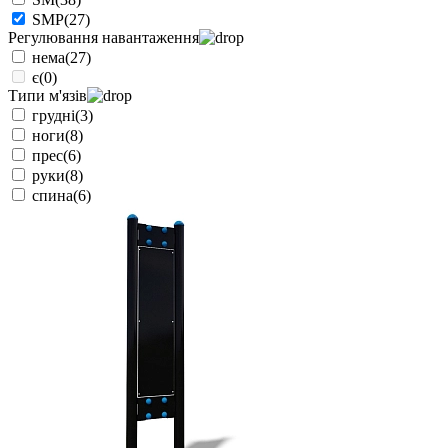
SMP
(27)
Регулювання навантаження
нема
(27)
є
(0)
Типи м'язів
грудні
(3)
ноги
(8)
прес
(6)
руки
(8)
спина
(6)