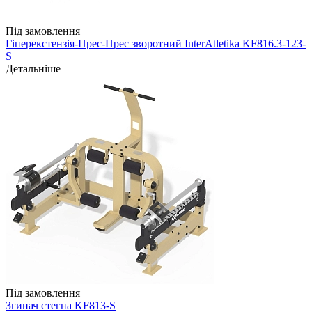
Під замовлення
Гіперекстензія-Прес-Прес зворотний InterAtletika KF816.3-123-
S
Детальніше
Під замовлення
Згинач стегна KF813-S