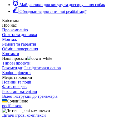
Майданчики для вигулу та дресирування собак
Обладнання для фізичної реабілітації
Клієнтам
Про нас
Про компанію
Оплата та доставка
Монтаж
Ремонт та гарантія
Обмін і повернення
Контакти
Наші проєкти
Типові проєкти
Рекомендації з підготовки основ
Колірні рішення
Медіа та новини
Новини та події
Фото та відео
Рекламні матеріали
Відео-інструкції до тренажерів
Солов’їною
російською
Дитячі ігрові комплекси