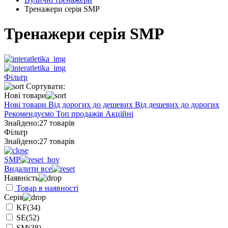
Тренажери серія SMP
Тренажери серія SMP
Фільтр
Сортувати:
Нові товари
Нові товари
Від дорогих до дешевих
Від дешевих до дорогих
Рекомендуємо
Топ продажів
Акційні
Знайдено:
27 товарів
Фільтр
Знайдено:
27 товарів
SMP
Видалити все
Наявність
Товар в наявності
Серія
KF
(34)
SE
(52)
SM
(38)