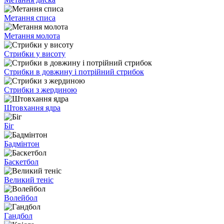
Метання списа
Метання молота
Стрибки у висоту
Стрибки в довжину і потрійний стрибок
Стрибки з жердиною
Штовхання ядра
Біг
Бадмінтон
Баскетбол
Великий теніс
Волейбол
Гандбол