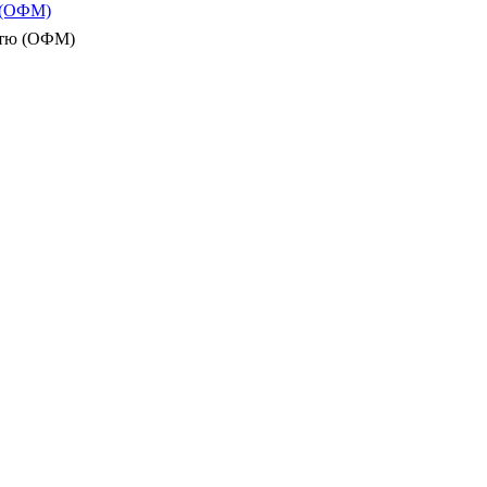
ю (ОФМ)
істю (ОФМ)