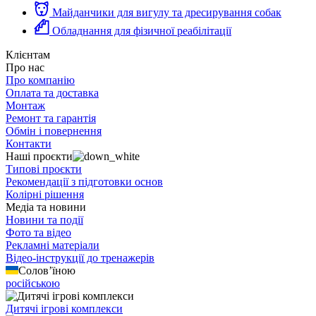
Майданчики для вигулу та дресирування собак
Обладнання для фізичної реабілітації
Клієнтам
Про нас
Про компанію
Оплата та доставка
Монтаж
Ремонт та гарантія
Обмін і повернення
Контакти
Наші проєкти
Типові проєкти
Рекомендації з підготовки основ
Колірні рішення
Медіа та новини
Новини та події
Фото та відео
Рекламні матеріали
Відео-інструкції до тренажерів
Солов’їною
російською
Дитячі ігрові комплекси