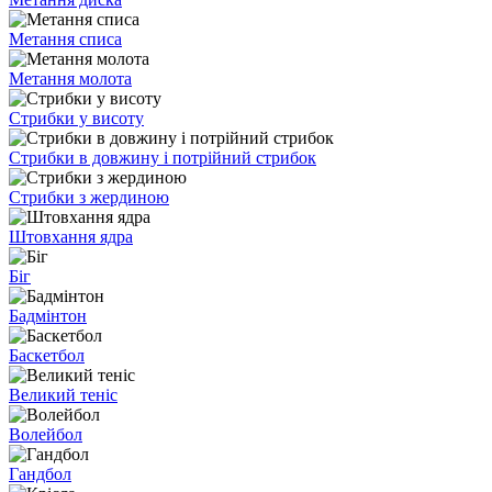
Метання списа
Метання молота
Стрибки у висоту
Стрибки в довжину і потрійний стрибок
Стрибки з жердиною
Штовхання ядра
Біг
Бадмінтон
Баскетбол
Великий теніс
Волейбол
Гандбол