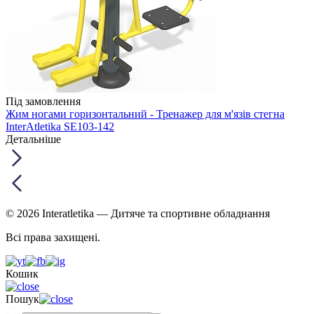
Під замовлення
Жим ногами горизонтальний - Тренажер для м'язів стегна
InterAtletika SE103-142
Детальніше
© 2026 Interatletika
— Дитяче та спортивне обладнання
Всі права захищені.
Кошик
Пошук