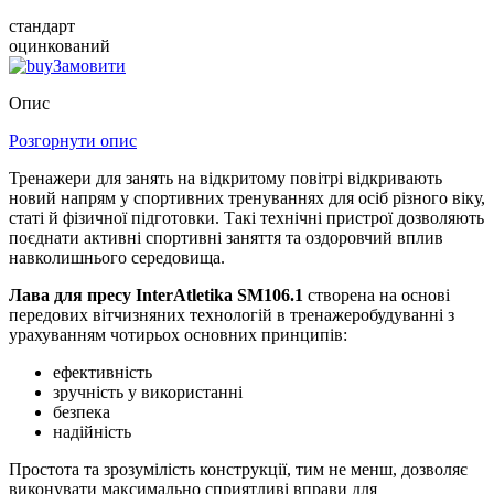
стандарт
оцинкований
Замовити
Опис
Розгорнути опис
Тренажери для занять на відкритому повітрі відкривають
новий напрям у спортивних тренуваннях для осіб різного віку,
статі й фізичної підготовки. Такі технічні пристрої дозволяють
поєднати активні спортивні заняття та оздоровчий вплив
навколишнього середовища.
Лава для пресу InterAtletika SM106.1
створена на основі
передових вітчизняних технологій в тренажеробудуванні з
урахуванням чотирьох основних принципів:
ефективність
зручність у використанні
безпека
надійність
Простота та зрозумілість конструкції, тим не менш, дозволяє
виконувати максимально сприятливі вправи для