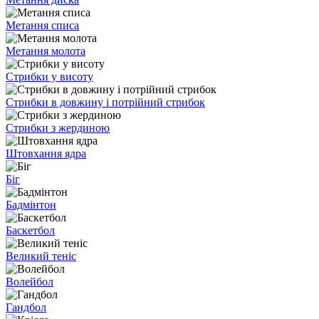
Метання списа
Метання молота
Стрибки у висоту
Стрибки в довжину і потрійний стрибок
Стрибки з жердиною
Штовхання ядра
Біг
Бадмінтон
Баскетбол
Великий теніс
Волейбол
Гандбол