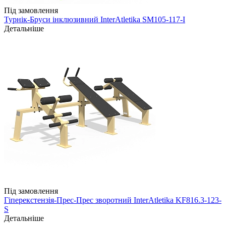
Під замовлення
Турнік-Бруси інклюзивний InterAtletika SM105-117-I
Детальніше
Під замовлення
Гіперекстензія-Прес-Прес зворотний InterAtletika KF816.3-123-
S
Детальніше