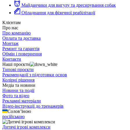
Майданчики для вигулу та дресирування собак
Обладнання для фізичної реабілітації
Клієнтам
Про нас
Про компанію
Оплата та доставка
Монтаж
Ремонт та гарантія
Обмін і повернення
Контакти
Наші проєкти
Типові проєкти
Рекомендації з підготовки основ
Колірні рішення
Медіа та новини
Новини та події
Фото та відео
Рекламні матеріали
Відео-інструкції до тренажерів
Солов’їною
російською
Дитячі ігрові комплекси