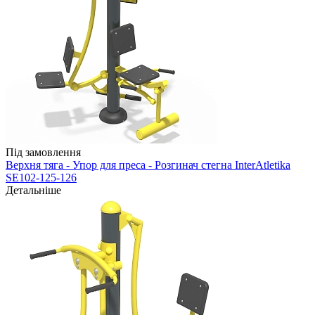
Під замовлення
Верхня тяга - Упор для преса - Розгинач стегна InterAtletika
SE102-125-126
Детальніше