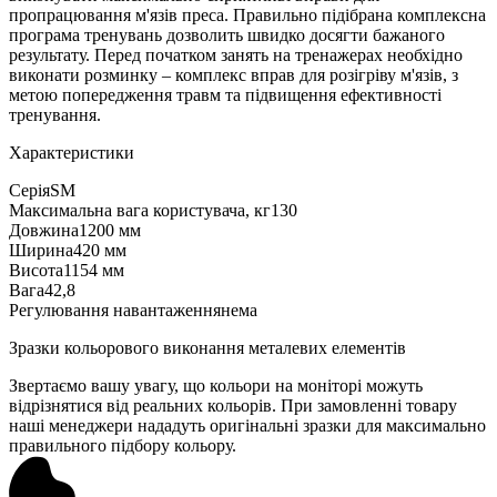
пропрацювання м'язів преса. Правильно підібрана комплексна
програма тренувань дозволить швидко досягти бажаного
результату. Перед початком занять на тренажерах необхідно
виконати розминку – комплекс вправ для розігріву м'язів, з
метою попередження травм та підвищення ефективності
тренування.
Характеристики
Серія
SM
Максимальна вага користувача, кг
130
Довжина
1200 мм
Ширина
420 мм
Висота
1154 мм
Вага
42,8
Регулювання навантаження
нема
Зразки кольорового виконання металевих елементів
Звертаємо вашу увагу, що кольори на моніторі можуть
відрізнятися від реальних кольорів. При замовленні товару
наші менеджери нададуть оригінальні зразки для максимально
правильного підбору кольору.