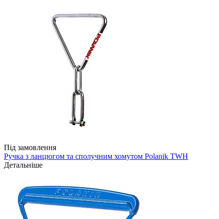
Під замовлення
Ручка з ланцюгом та сполучним хомутом Polanik TWH
Детальніше