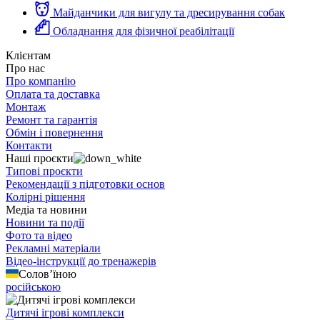
Майданчики для вигулу та дресирування собак
Обладнання для фізичної реабілітації
Клієнтам
Про нас
Про компанію
Оплата та доставка
Монтаж
Ремонт та гарантія
Обмін і повернення
Контакти
Наші проєкти
Типові проєкти
Рекомендації з підготовки основ
Колірні рішення
Медіа та новини
Новини та події
Фото та відео
Рекламні матеріали
Відео-інструкції до тренажерів
Солов’їною
російською
Дитячі ігрові комплекси