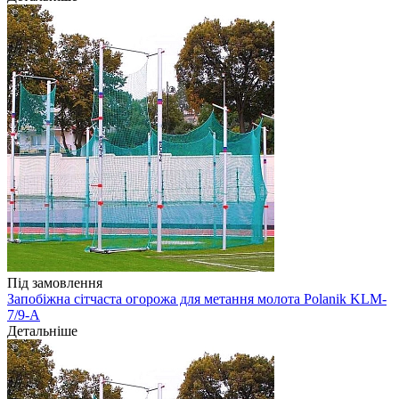
Під замовлення
Запобіжна сітчаста огорожа для метання молота Polanik KLM-
7/9-A
Детальніше