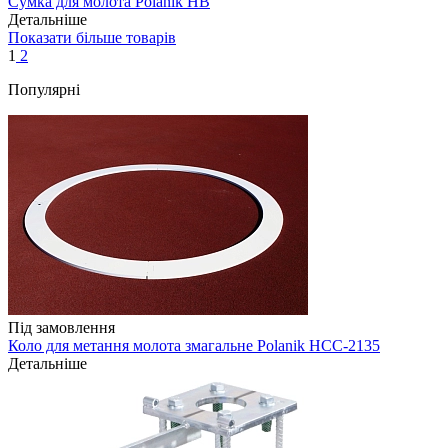
Сумка для молота Polanik HB
Детальніше
Показати більше товарів
1
2
Популярні
Під замовлення
Коло для метання молота змагальне Polanik HCC-2135
Детальніше