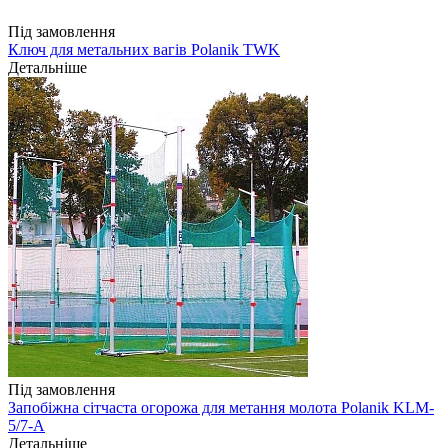
Під замовлення
Ключ для метальних вагів Polanik TWK
Детальніше
Під замовлення
Запобіжна сітчаста огорожа для метання молота Polanik KLM-
5/7-А
Детальніше