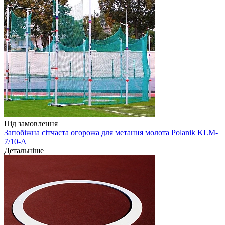
Під замовлення
Запобіжна сітчаста огорожа для метання молота Polanik KLM-
7/10-A
Детальніше