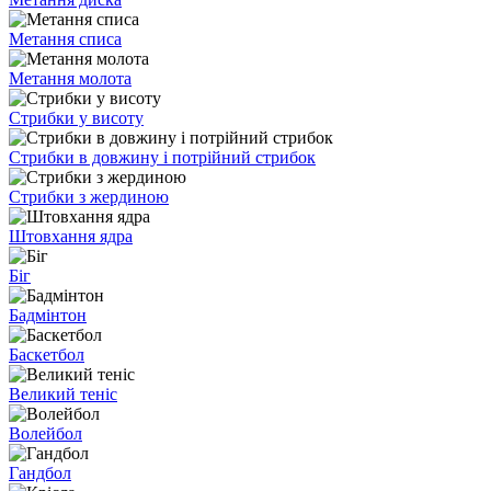
Метання списа
Метання молота
Стрибки у висоту
Стрибки в довжину і потрійний стрибок
Стрибки з жердиною
Штовхання ядра
Біг
Бадмінтон
Баскетбол
Великий теніс
Волейбол
Гандбол