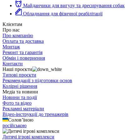
Майданчики для вигулу та дресирування собак
Обладнання для фізичної реабілітації
Клієнтам
Про нас
Про компанію
Оплата та доставка
Монтаж
Ремонт та гарантія
Обмін і повернення
Контакти
Наші проєкти
Типові проєкти
Рекомендації з підготовки основ
Колірні рішення
Медіа та новини
Новини та події
Фото та відео
Рекламні матеріали
Відео-інструкції до тренажерів
Солов’їною
російською
Дитячі ігрові комплекси