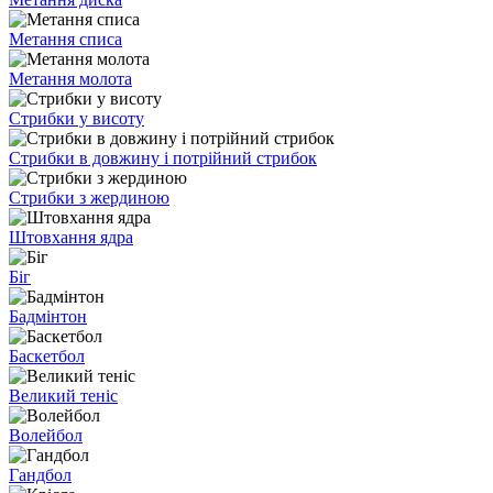
Метання списа
Метання молота
Стрибки у висоту
Стрибки в довжину і потрійний стрибок
Стрибки з жердиною
Штовхання ядра
Біг
Бадмінтон
Баскетбол
Великий теніс
Волейбол
Гандбол