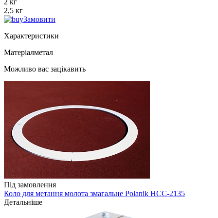
2 кг
2,5 кг
Замовити
Характеристики
Матеріал
метал
Можливо вас зацікавить
Під замовлення
Коло для метання молота змагальне Polanik HCC-2135
Детальніше