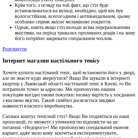
Крім того, з огляду на той факт, що стіл буде
встановлюватися на вулиці, необхідно, щоб він був
вологостійким, всепогодним і антивандальним, цьому
особливо сприяє якісне меламінове покриття.
Однак, навіть якщо стіл володіє всіма перерахованими
якостями, на період тривалих проливних дощів і на зиму
його потрібно закривати спеціальним чохлом.
Розгорнути
Інтернет магазин настільного тенісу
Хочете купити настільний теніс, щоб встановити його у дворі,
але не знаєте куди звернутися? Якщо Ви шукали в інтернеті
квартир у Львівській області настільний теніс в Києві, то Ви
потрапили точно за адресою. Ми пропонуємо нашим
покупцям вигідні умови покупки: низьку вартість у поєднанні
з високою якістю. Такий симбіоз досягається завдяки
наявності власного виробництва.
Скільки коштує тенісний стіл? Якщо Ви подивіться на наші
пропозиції, то зможете з упевненістю відповісти на це
питання: «Недорого»! Ми пропонуємо спеціальний економ
варіант, адже мало кому захочеться експериментувати,