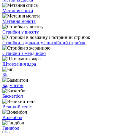
Метання списа
Метання молота
Стрибки у висоту
Стрибки в довжину і потрійний стрибок
Стрибки з жердиною
Штовхання ядра
Біг
Бадмінтон
Баскетбол
Великий теніс
Волейбол
Гандбол