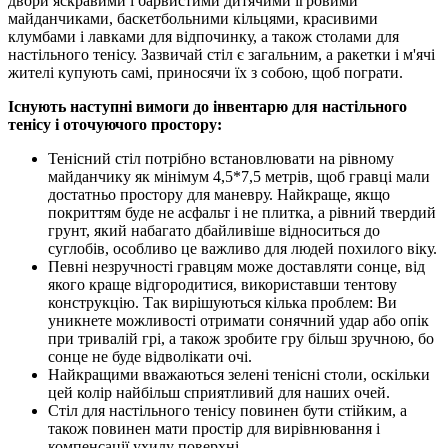
двори яскравими і барвистими дитячими ігровими
майданчиками, баскетбольними кільцями, красивими
клумбами і лавками для відпочинку, а також столами для
настільного тенісу. Зазвичай стіл є загальним, а ракетки і м'ячі
жителі купують самі, приносячи їх з собою, щоб пограти.
Існують наступні вимоги до інвентарю для настільного
тенісу і оточуючого простору:
Тенісний стіл потрібно встановлювати на рівному
майданчику як мінімум 4,5*7,5 метрів, щоб гравці мали
достатньо простору для маневру. Найкраще, якщо
покриттям буде не асфальт і не плитка, а рівний твердий
грунт, який набагато дбайливіше відноситься до
суглобів, особливо це важливо для людей похилого віку.
Певні незручності гравцям може доставляти сонце, від
якого краще відгородитися, використавши тентову
конструкцію. Так вирішуються кілька проблем: Ви
уникнете можливості отримати сонячний удар або опік
при тривалій грі, а також зробите гру більш зручною, бо
сонце не буде відволікати очі.
Найкращими вважаються зелені тенісні столи, оскільки
цей колір найбільш сприятливий для наших очей.
Стіл для настільного тенісу повинен бути стійким, а
також повинен мати простір для вирівнювання і
компенсації ухилу поверхні.