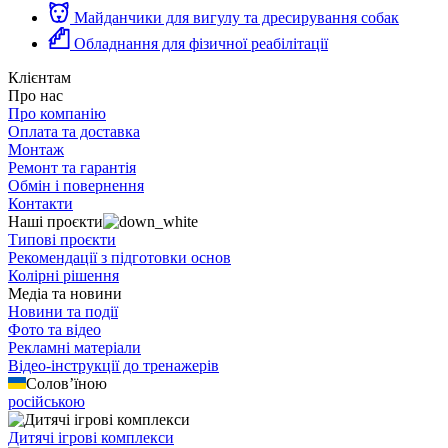
Майданчики для вигулу та дресирування собак
Обладнання для фізичної реабілітації
Клієнтам
Про нас
Про компанію
Оплата та доставка
Монтаж
Ремонт та гарантія
Обмін і повернення
Контакти
Наші проєкти
Типові проєкти
Рекомендації з підготовки основ
Колірні рішення
Медіа та новини
Новини та події
Фото та відео
Рекламні матеріали
Відео-інструкції до тренажерів
Солов’їною
російською
Дитячі ігрові комплекси