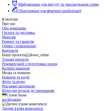
Майданчики для вигулу та дресирування собак
Обладнання для фізичної реабілітації
Клієнтам
Про нас
Про компанію
Оплата та доставка
Монтаж
Ремонт та гарантія
Обмін і повернення
Контакти
Наші проєкти
Типові проєкти
Рекомендації з підготовки основ
Колірні рішення
Медіа та новини
Новини та події
Фото та відео
Рекламні матеріали
Відео-інструкції до тренажерів
Солов’їною
російською
Дитячі ігрові комплекси