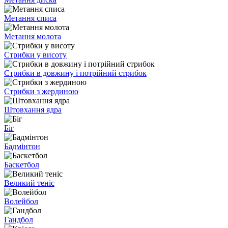
Метання списа
Метання молота
Стрибки у висоту
Стрибки в довжину і потрійний стрибок
Стрибки з жердиною
Штовхання ядра
Біг
Бадмінтон
Баскетбол
Великий теніс
Волейбол
Гандбол