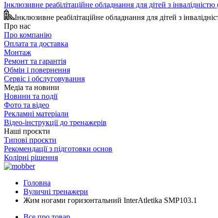
Інклюзивне реабілітаційне обладнання для дітей з інвалідніст
Інклюзивне реабілітаційне обладнання для дітей з інвалідн
Про нас
Про компанію
Оплата та доставка
Монтаж
Ремонт та гарантія
Обмін і повернення
Сервіс і обслуговування
Медіа та новини
Новини та події
Фото та відео
Рекламні матеріали
Відео-інструкції до тренажерів
Наші проєкти
Типові проєкти
Рекомендації з підготовки основ
Колірні рішення
Головна
Вуличні тренажери
Жим ногами горизонтальний InterAtletika SMP103.1
Все про товар