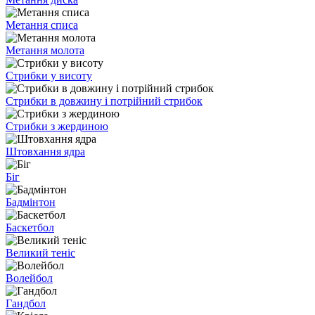
Метання списа
Метання молота
Стрибки у висоту
Стрибки в довжину і потрійний стрибок
Стрибки з жердиною
Штовхання ядра
Біг
Бадмінтон
Баскетбол
Великий теніс
Волейбол
Гандбол