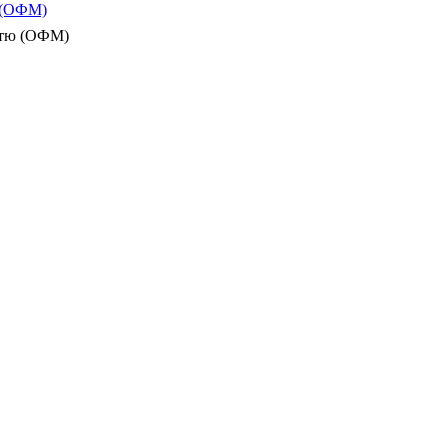
ю (ОФМ)
істю (ОФМ)