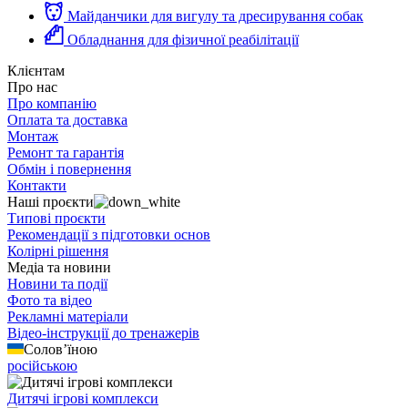
Майданчики для вигулу та дресирування собак
Обладнання для фізичної реабілітації
Клієнтам
Про нас
Про компанію
Оплата та доставка
Монтаж
Ремонт та гарантія
Обмін і повернення
Контакти
Наші проєкти
Типові проєкти
Рекомендації з підготовки основ
Колірні рішення
Медіа та новини
Новини та події
Фото та відео
Рекламні матеріали
Відео-інструкції до тренажерів
Солов’їною
російською
Дитячі ігрові комплекси