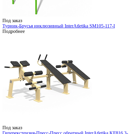
Под заказ
Турник-Брусья инклюзивный InterAtletika SM105-117-I
Подробнее
Под заказ
Гиперекстензия-Пресс-Пресс обратный InterAtletika KF816.3-