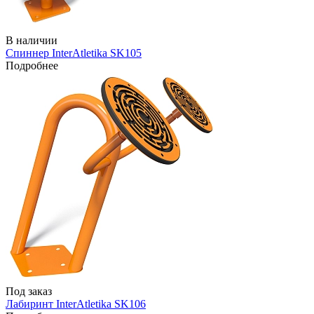
В наличии
Спиннер InterAtletika SK105
Подробнее
Под заказ
Лабиринт InterAtletika SK106