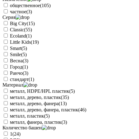
общественное
(105)
частное
(3)
Серия
Big City
(15)
Classic
(55)
Ecoland
(1)
Little Kids
(19)
Smart
(5)
Smile
(5)
Весна
(3)
Город
(1)
Ранчо
(3)
стандарт
(1)
Материал
металл, HDPE/HPL пластик
(5)
металл, дерево, пластик
(35)
металл, дерево, фанера
(13)
металл, дерево, фанера, пластик
(46)
металл, пластик
(5)
металл, фанера, пластик
(3)
Количество башен
1
(24)