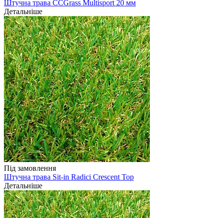
Штучна трава CCGrass Multisport 20 мм
Детальніше
Під замовлення
Штучна трава Sit-in Radici Crescent Top
Детальніше