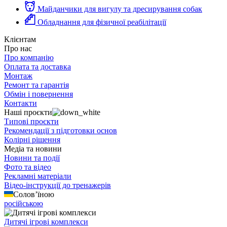
Майданчики для вигулу та дресирування собак
Обладнання для фізичної реабілітації
Клієнтам
Про нас
Про компанію
Оплата та доставка
Монтаж
Ремонт та гарантія
Обмін і повернення
Контакти
Наші проєкти
Типові проєкти
Рекомендації з підготовки основ
Колірні рішення
Медіа та новини
Новини та події
Фото та відео
Рекламні матеріали
Відео-інструкції до тренажерів
Солов’їною
російською
Дитячі ігрові комплекси