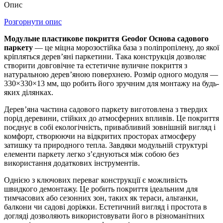
Опис
Розгорнути опис
Модульне пластикове покриття Geodor Основа садового
паркету
— це міцна морозостійка база з поліпропілену, до якої
кріпляться дерев’яні паркетини. Така конструкція дозволяє
створити довговічне та естетичне вуличне покриття з
натуральною дерев’яною поверхнею. Розмір одного модуля —
330×330×13 мм, що робить його зручним для монтажу на будь-
яких ділянках.
Дерев’яна частина садового паркету виготовлена з твердих
порід деревини, стійких до атмосферних впливів. Це покриття
поєднує в собі екологічність, привабливий зовнішній вигляд і
комфорт, створюючи на відкритих просторах атмосферу
затишку та природного тепла. Завдяки модульній структурі
елементи паркету легко з’єднуються між собою без
використання додаткових інструментів.
Однією з ключових переваг конструкції є можливість
швидкого демонтажу. Це робить покриття ідеальним для
тимчасових або сезонних зон, таких як тераси, альтанки,
балкони чи садові доріжки. Естетичний вигляд і простота в
догляді дозволяють використовувати його в різноманітних