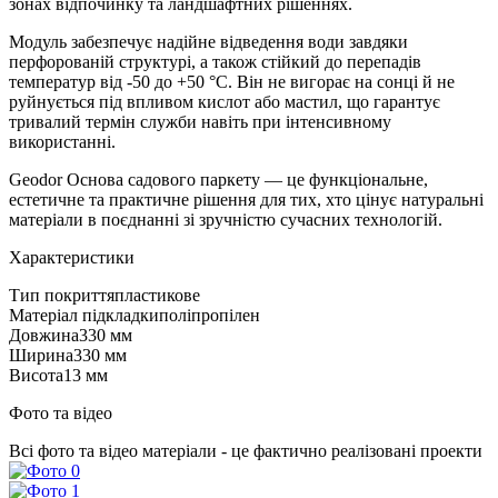
зонах відпочинку та ландшафтних рішеннях.
Модуль забезпечує надійне відведення води завдяки
перфорованій структурі, а також стійкий до перепадів
температур від -50 до +50 °C. Він не вигорає на сонці й не
руйнується під впливом кислот або мастил, що гарантує
тривалий термін служби навіть при інтенсивному
використанні.
Geodor Основа садового паркету — це функціональне,
естетичне та практичне рішення для тих, хто цінує натуральні
матеріали в поєднанні зі зручністю сучасних технологій.
Характеристики
Тип покриття
пластикове
Матеріал підкладки
поліпропілен
Довжина
330 мм
Ширина
330 мм
Висота
13 мм
Фото та відео
Всі фото та відео матеріали - це фактично реалізовані проекти