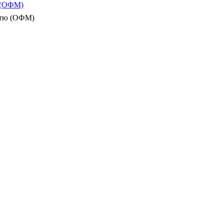
ю (ОФМ)
істю (ОФМ)