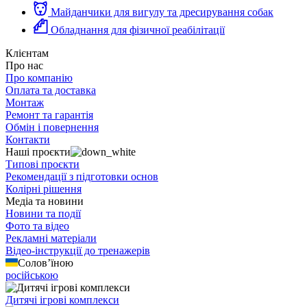
Майданчики для вигулу та дресирування собак
Обладнання для фізичної реабілітації
Клієнтам
Про нас
Про компанію
Оплата та доставка
Монтаж
Ремонт та гарантія
Обмін і повернення
Контакти
Наші проєкти
Типові проєкти
Рекомендації з підготовки основ
Колірні рішення
Медіа та новини
Новини та події
Фото та відео
Рекламні матеріали
Відео-інструкції до тренажерів
Солов’їною
російською
Дитячі ігрові комплекси