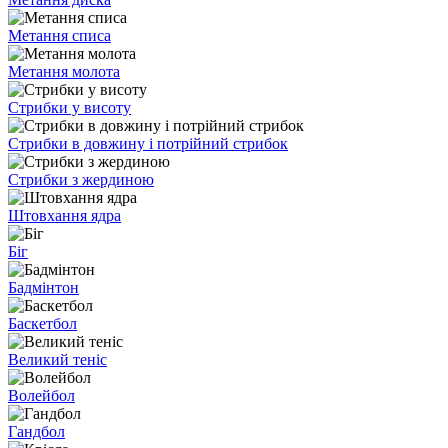
Метання списа
Метання молота
Стрибки у висоту
Стрибки в довжину і потрійний стрибок
Стрибки з жердиною
Штовхання ядра
Біг
Бадмінтон
Баскетбол
Великий теніс
Волейбол
Гандбол