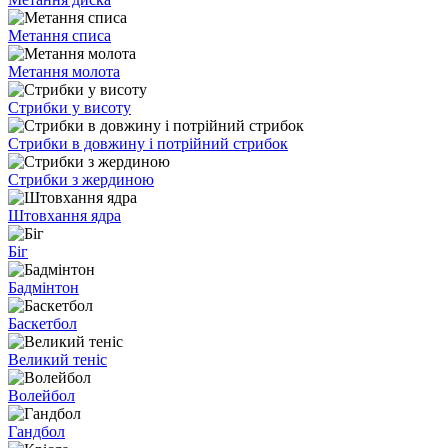
Метання списа
Метання молота
Стрибки у висоту
Стрибки в довжину і потрійний стрибок
Стрибки з жердиною
Штовхання ядра
Біг
Бадмінтон
Баскетбол
Великий теніс
Волейбол
Гандбол