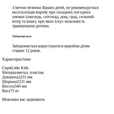
З метою безпеки Ваших дітей, не рекомендується
експлуатація виробу при складних погодних
умовах (ожеледь, снігопад, дощ, град, сильний
вітер та інше), при яких існує можливість
травмування дитини.
Забороняється
Забороняється користуватися виробом дітям
старше 12 років.
Характеристики
Серія
Little Kids
Матеріал
метал, пластик
Довжина
2231 мм
Ширина
2231 мм
Висота
340 мм
Вага
75 кг
Можливо вас зацікавить