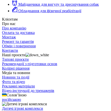
Майданчики для вигулу та дресирування собак
Обладнання для фізичної реабілітації
Клієнтам
Про нас
Про компанію
Оплата та доставка
Монтаж
Ремонт та гарантія
Обмін і повернення
Контакти
Наші проєкти
Типові проєкти
Рекомендації з підготовки основ
Колірні рішення
Медіа та новини
Новини та події
Фото та відео
Рекламні матеріали
Відео-інструкції до тренажерів
Солов’їною
російською
Дитячі ігрові комплекси