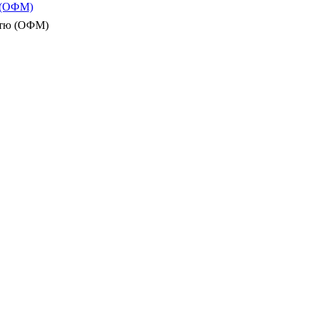
ю (ОФМ)
істю (ОФМ)