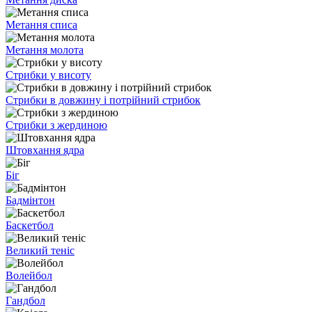
Метання списа
Метання молота
Стрибки у висоту
Стрибки в довжину і потрійний стрибок
Стрибки з жердиною
Штовхання ядра
Біг
Бадмінтон
Баскетбол
Великий теніс
Волейбол
Гандбол