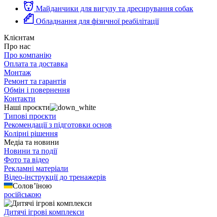
Майданчики для вигулу та дресирування собак
Обладнання для фізичної реабілітації
Клієнтам
Про нас
Про компанію
Оплата та доставка
Монтаж
Ремонт та гарантія
Обмін і повернення
Контакти
Наші проєкти
Типові проєкти
Рекомендації з підготовки основ
Колірні рішення
Медіа та новини
Новини та події
Фото та відео
Рекламні матеріали
Відео-інструкції до тренажерів
Солов’їною
російською
Дитячі ігрові комплекси