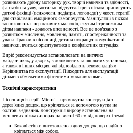
розвивають дрібну моторику рук, творчі навички та здібності,
фантазію та уяву, тактильні відчуття. Ігри з піском приписують
дитячі фахівці (психологи, педіатри, логопеди) у якості терапії,
для стабілізації емоційного самопочуття. Маніпуляції з піском
заспокоюють гіперактивних малюків, скутим і тривожним
дітям навпаки - додають впевненості. Все це пов'язано з
розвитком мислення, мовлення, пам'яті, спостережливості та
уваги. Граючи в пісочниці, дитина покращує комунікативні
навички, вчиться орієнтуватися в конфліктних ситуаціях.
Виріб рекомендується встановлювати на дитячих
майданчиках, у дворах, в дошкільних та шкільних установах,
а також в інших місцях, які відповідають рекомендаціям
Керівництва по експлуатації. Підходить для експлуатації
дітьми з обмеженими фізичними можливостями.
Технічні характеристики
Пісочниця із серії "Місто" – прямокутна конструкція з
дерев'яних дощок, що кріпляться за допомогою кутка на
болтові з'єднання. Конструкція виробу встановлена на
металевих ніжках-опорах на висоті 60 см від поверхні землі.
Бокові стінки виготовлено з двох дощок, що надійно
кріпляться між собою.