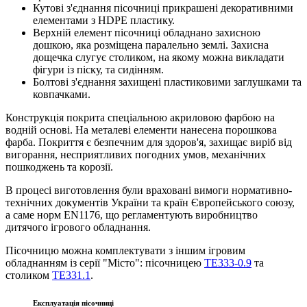
Кутові з'єднання пісочниці прикрашені декоративними
елементами з HDPE пластику.
Верхній елемент пісочниці обладнано захисною
дошкою, яка розміщена паралельно землі. Захисна
дощечка слугує столиком, на якому можна викладати
фігури із піску, та сидінням.
Болтові з'єднання захищені пластиковими заглушками та
ковпачками.
Конструкція покрита спеціальною акриловою фарбою на
водній основі. На металеві елементи нанесена порошкова
фарба. Покриття є безпечним для здоров'я, захищає виріб від
вигорання, несприятливих погодних умов, механічних
пошкоджень та корозії.
В процесі виготовлення були враховані вимоги нормативно-
технічних документів України та країн Європейського союзу,
а саме норм EN1176, що регламентують виробництво
дитячого ігрового обладнання.
Пісочницю можна комплектувати з іншим ігровим
обладнанням із серії "Місто": пісочницею
ТЕ333-0.9
та
столиком
ТЕ331.1
.
Експлуатація пісочниці