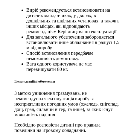
Виріб рекомендується встановлювати на
дитячих майданчиках, у дворах, в
дошкільних та шкільних установах, а також в
інших місцях, які відповідають
рекомендаціям Керівництва по експлуатації.
Для загального убезпечення забороняється
встановлювати інше обладнання в радіусі 1,5
м від виробу.
Спосіб встановлення передбачає
неможливість демонтажу.
Вага одного користувача не має
перевищувати 80 кг.
Експлуатаційні обмеження
З метою уникнення травмувань, не
рекомендується експлуатація виробу за
несприятливих погодних умов (ожеледь, снігопад,
дощ, град, сильний вітер, та інше), за яких існує
можливість падіння.
Необхідно розповісти дитині про правила
поведінки на ігровому обладнанні.