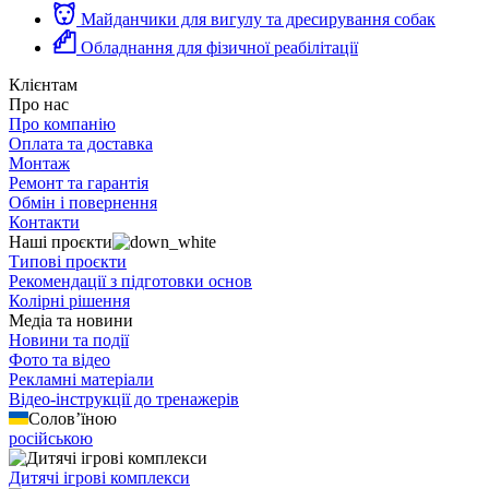
Майданчики для вигулу та дресирування собак
Обладнання для фізичної реабілітації
Клієнтам
Про нас
Про компанію
Оплата та доставка
Монтаж
Ремонт та гарантія
Обмін і повернення
Контакти
Наші проєкти
Типові проєкти
Рекомендації з підготовки основ
Колірні рішення
Медіа та новини
Новини та події
Фото та відео
Рекламні матеріали
Відео-інструкції до тренажерів
Солов’їною
російською
Дитячі ігрові комплекси