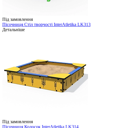
Під замовлення
Пісочниця Стіл творчості InterAtletika LK313
Детальніше
Під замовлення
Пісочниця Колосок InterAtletika LK314