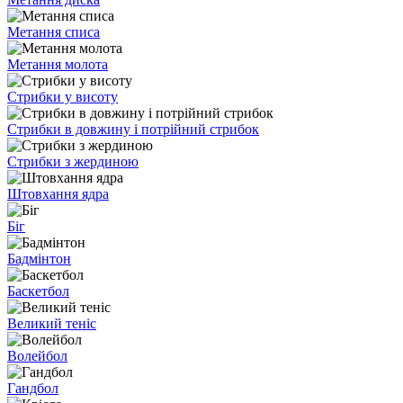
Метання списа
Метання молота
Стрибки у висоту
Стрибки в довжину і потрійний стрибок
Стрибки з жердиною
Штовхання ядра
Біг
Бадмінтон
Баскетбол
Великий теніс
Волейбол
Гандбол