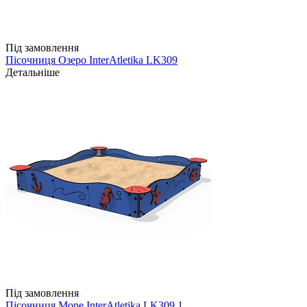
Під замовлення
Пісочниця Озеро InterAtletika LK309
Детальніше
Під замовлення
Пісочниця Море InterAtletika LK309.1