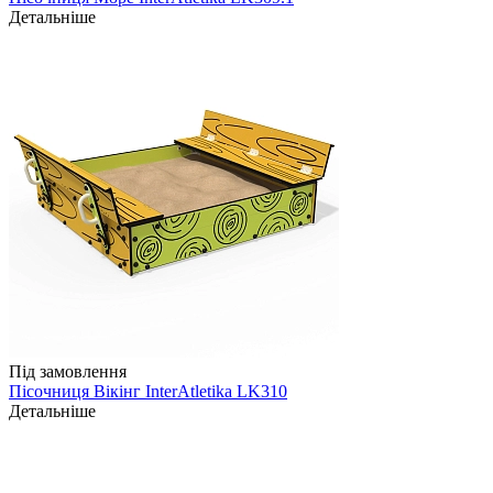
Детальніше
Під замовлення
Пісочниця Вікінг InterAtletika LK310
Детальніше