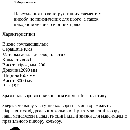
Забороняється
Пересування по конструктивних елементах
виробу, не призначених для цього, а також
використання його в інших цілях.
Характеристики
Вікова група
дошкільна
Серія
Little Kids
Матеріал
метал, дерево, пластик
Кількість веж
1
Висота гірок, мм
1200
Довжина
2690 мм
Ширина
1667 мм
Висота
3000 мм
Вага
197
Зразки кольорового виконання елементів з пластику
Звертаємо вашу увагу, що кольори на моніторі можуть
відрізнятися від реальних кольорів. При замовленні товару
наші менеджери нададуть оригінальні зразки для максимально
правильного підбору кольору.