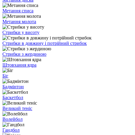
Метання списа
Метання молота
Стрибки у висоту
Стрибки в довжину і потрійний стрибок
Стрибки з жердиною
Штовхання ядра
Біг
Бадмінтон
Баскетбол
Великий теніс
Волейбол
Гандбол