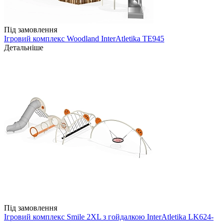
Під замовлення
Ігровий комплекс Woodland InterAtletika TE945
Детальніше
Під замовлення
Ігровий комплекс Smile 2XL з гойдалкою InterAtletika LK624-