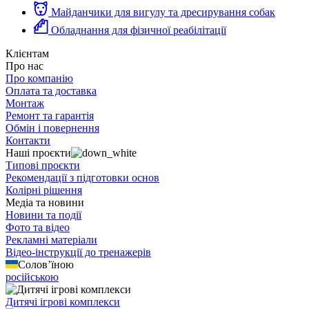
Майданчики для вигулу та дресирування собак
Обладнання для фізичної реабілітації
Клієнтам
Про нас
Про компанію
Оплата та доставка
Монтаж
Ремонт та гарантія
Обмін і повернення
Контакти
Наші проєкти
Типові проєкти
Рекомендації з підготовки основ
Колірні рішення
Медіа та новини
Новини та події
Фото та відео
Рекламні матеріали
Відео-інструкції до тренажерів
Солов’їною
російською
Дитячі ігрові комплекси