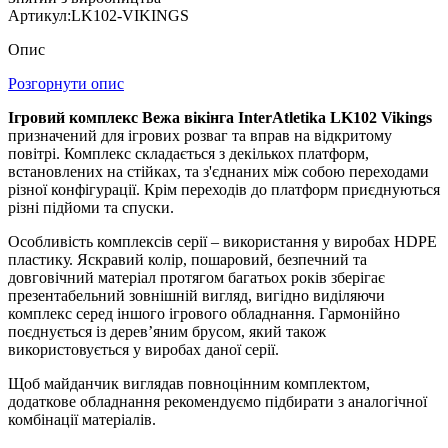
Артикул:
LK102-VIKINGS
Опис
Розгорнути опис
Ігровий комплекс Вежа вікінга InterAtletika LK102 Vikings
призначений для ігрових розваг та вправ на відкритому
повітрі. Комплекс складається з декількох платформ,
встановлених на стійках, та з'єднаних між собою переходами
різної конфігурації. Крім переходів до платформ приєднуються
різні підйоми та спуски.
Особливість комплексів серії – використання у виробах HDPE
пластику. Яскравий колір, пошаровий, безпечний та
довговічний матеріал протягом багатьох років зберігає
презентабельний зовнішній вигляд, вигідно виділяючи
комплекс серед іншого ігрового обладнання. Гармонійно
поєднується із деревʼяним брусом, який також
використовується у виробах даної серії.
Щоб майданчик виглядав повноцінним комплектом,
додаткове обладнання рекомендуємо підбирати з аналогічної
комбінації матеріалів.