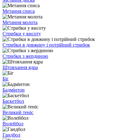
Метання списа
Метання молота
Стрибки у висоту
Стрибки в довжину і потрійний стрибок
Стрибки з жердиною
Штовхання ядра
Біг
Бадмінтон
Баскетбол
Великий теніс
Волейбол
Гандбол