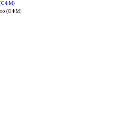
ю (ОФМ)
істю (ОФМ)