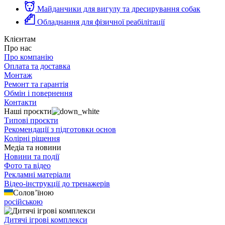
Майданчики для вигулу та дресирування собак
Обладнання для фізичної реабілітації
Клієнтам
Про нас
Про компанію
Оплата та доставка
Монтаж
Ремонт та гарантія
Обмін і повернення
Контакти
Наші проєкти
Типові проєкти
Рекомендації з підготовки основ
Колірні рішення
Медіа та новини
Новини та події
Фото та відео
Рекламні матеріали
Відео-інструкції до тренажерів
Солов’їною
російською
Дитячі ігрові комплекси