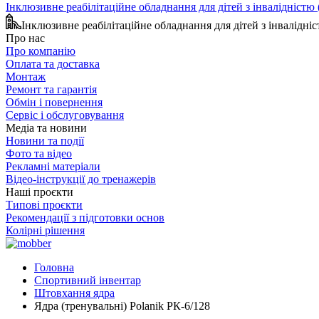
Інклюзивне реабілітаційне обладнання для дітей з інвалідніст
Інклюзивне реабілітаційне обладнання для дітей з інвалідн
Про нас
Про компанію
Оплата та доставка
Монтаж
Ремонт та гарантія
Обмін і повернення
Сервіс і обслуговування
Медіа та новини
Новини та події
Фото та відео
Рекламні матеріали
Відео-інструкції до тренажерів
Наші проєкти
Типові проєкти
Рекомендації з підготовки основ
Колірні рішення
Головна
Спортивний інвентар
Штовхання ядра
Ядра (тренувальні) Polanik РК-6/128