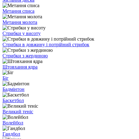
Метання списа
Метання молота
Стрибки у висоту
Стрибки в довжину і потрійний стрибок
Стрибки з жердиною
Штовхання ядра
Біг
Бадмінтон
Баскетбол
Великий теніс
Волейбол
Гандбол