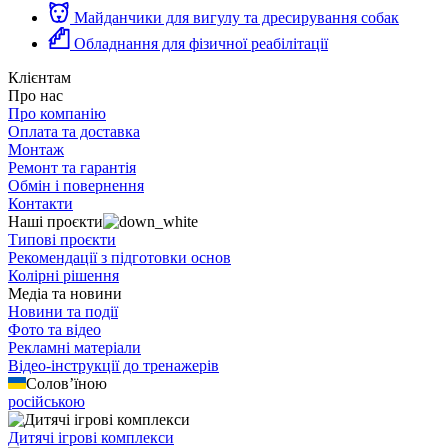
Майданчики для вигулу та дресирування собак
Обладнання для фізичної реабілітації
Клієнтам
Про нас
Про компанію
Оплата та доставка
Монтаж
Ремонт та гарантія
Обмін і повернення
Контакти
Наші проєкти
Типові проєкти
Рекомендації з підготовки основ
Колірні рішення
Медіа та новини
Новини та події
Фото та відео
Рекламні матеріали
Відео-інструкції до тренажерів
Солов’їною
російською
Дитячі ігрові комплекси