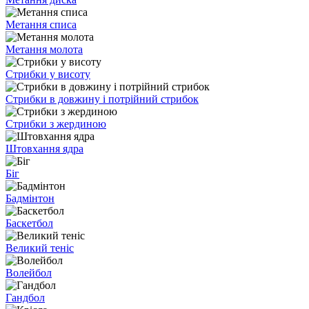
Метання списа
Метання молота
Стрибки у висоту
Стрибки в довжину і потрійний стрибок
Стрибки з жердиною
Штовхання ядра
Біг
Бадмінтон
Баскетбол
Великий теніс
Волейбол
Гандбол