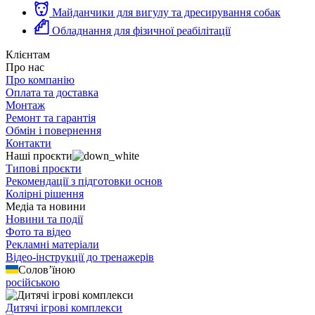
Майданчики для вигулу та дресирування собак
Обладнання для фізичної реабілітації
Клієнтам
Про нас
Про компанію
Оплата та доставка
Монтаж
Ремонт та гарантія
Обмін і повернення
Контакти
Наші проєкти
Типові проєкти
Рекомендації з підготовки основ
Колірні рішення
Медіа та новини
Новини та події
Фото та відео
Рекламні матеріали
Відео-інструкції до тренажерів
Солов’їною
російською
Дитячі ігрові комплекси