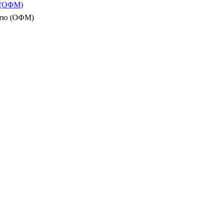
ю (ОФМ)
істю (ОФМ)