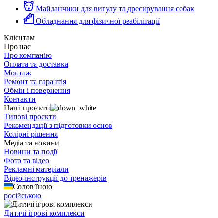
Майданчики для вигулу та дресирування собак
Обладнання для фізичної реабілітації
Клієнтам
Про нас
Про компанію
Оплата та доставка
Монтаж
Ремонт та гарантія
Обмін і повернення
Контакти
Наші проєкти
Типові проєкти
Рекомендації з підготовки основ
Колірні рішення
Медіа та новини
Новини та події
Фото та відео
Рекламні матеріали
Відео-інструкції до тренажерів
Солов’їною
російською
Дитячі ігрові комплекси