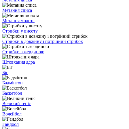
Метання списа
Метання молота
Стрибки у висоту
Стрибки в довжину і потрійний стрибок
Стрибки з жердиною
Штовхання ядра
Біг
Бадмінтон
Баскетбол
Великий теніс
Волейбол
Гандбол