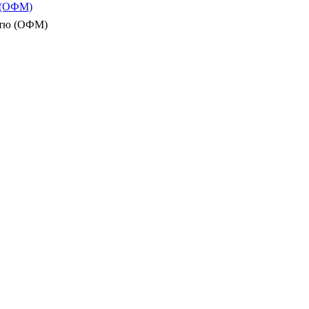
ю (ОФМ)
істю (ОФМ)