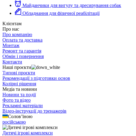
Майданчики для вигулу та дресирування собак
Обладнання для фізичної реабілітації
Клієнтам
Про нас
Про компанію
Оплата та доставка
Монтаж
Ремонт та гарантія
Обмін і повернення
Контакти
Наші проєкти
Типові проєкти
Рекомендації з підготовки основ
Колірні рішення
Медіа та новини
Новини та події
Фото та відео
Рекламні матеріали
Відео-інструкції до тренажерів
Солов’їною
російською
Дитячі ігрові комплекси