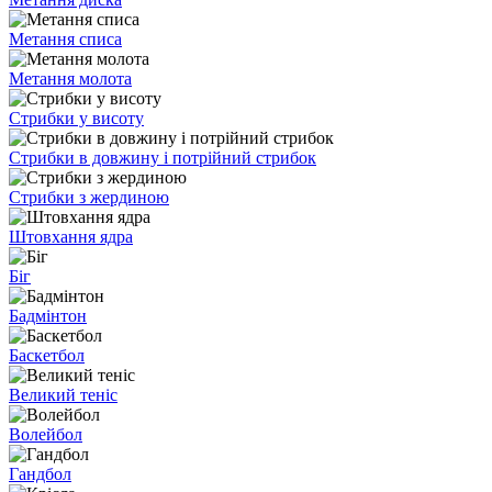
Метання списа
Метання молота
Стрибки у висоту
Стрибки в довжину і потрійний стрибок
Стрибки з жердиною
Штовхання ядра
Біг
Бадмінтон
Баскетбол
Великий теніс
Волейбол
Гандбол