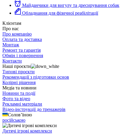
Майданчики для вигулу та дресирування собак
Обладнання для фізичної реабілітації
Клієнтам
Про нас
Про компанію
Оплата та доставка
Монтаж
Ремонт та гарантія
Обмін і повернення
Контакти
Наші проєкти
Типові проєкти
Рекомендації з підготовки основ
Колірні рішення
Медіа та новини
Новини та події
Фото та відео
Рекламні матеріали
Відео-інструкції до тренажерів
Солов’їною
російською
Дитячі ігрові комплекси