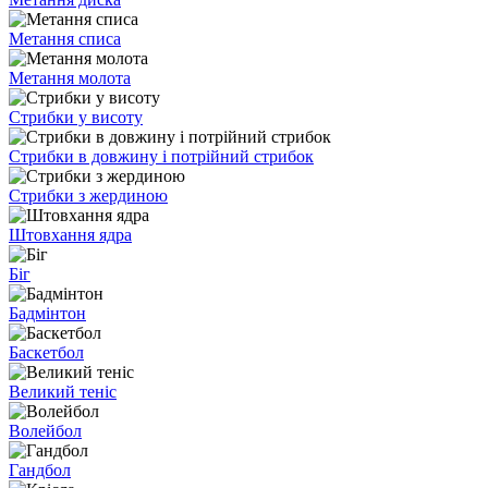
Метання списа
Метання молота
Стрибки у висоту
Стрибки в довжину і потрійний стрибок
Стрибки з жердиною
Штовхання ядра
Біг
Бадмінтон
Баскетбол
Великий теніс
Волейбол
Гандбол