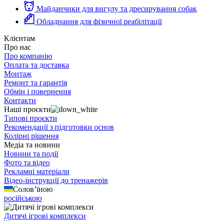
Майданчики для вигулу та дресирування собак
Обладнання для фізичної реабілітації
Клієнтам
Про нас
Про компанію
Оплата та доставка
Монтаж
Ремонт та гарантія
Обмін і повернення
Контакти
Наші проєкти
Типові проєкти
Рекомендації з підготовки основ
Колірні рішення
Медіа та новини
Новини та події
Фото та відео
Рекламні матеріали
Відео-інструкції до тренажерів
Солов’їною
російською
Дитячі ігрові комплекси