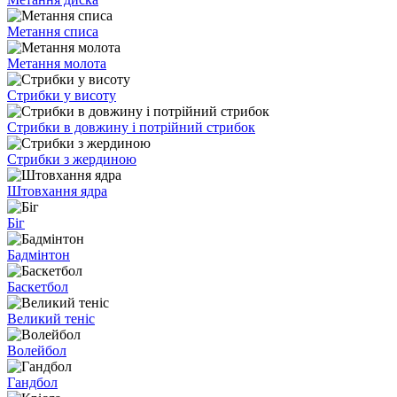
Метання списа
Метання молота
Стрибки у висоту
Стрибки в довжину і потрійний стрибок
Стрибки з жердиною
Штовхання ядра
Біг
Бадмінтон
Баскетбол
Великий теніс
Волейбол
Гандбол