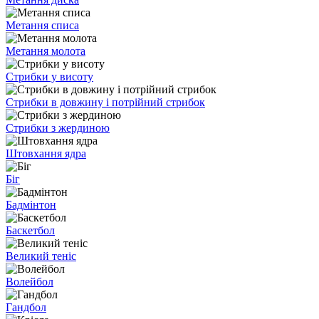
Метання списа
Метання молота
Стрибки у висоту
Стрибки в довжину і потрійний стрибок
Стрибки з жердиною
Штовхання ядра
Біг
Бадмінтон
Баскетбол
Великий теніс
Волейбол
Гандбол