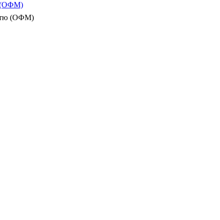
ю (ОФМ)
істю (ОФМ)