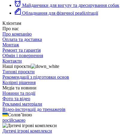
Майданчики для вигулу та дресирування собак
Обладнання для фізичної реабілітації
Клієнтам
Про нас
Про компанію
Оплата та доставка
Монтаж
Ремонт та гарантія
Обмін і повернення
Контакти
Наші проєкти
Типові проєкти
Рекомендації з підготовки основ
Колірні рішення
Медіа та новини
Новини та події
Фото та відео
Рекламні матеріали
Відео-інструкції до тренажерів
Солов’їною
російською
Дитячі ігрові комплекси