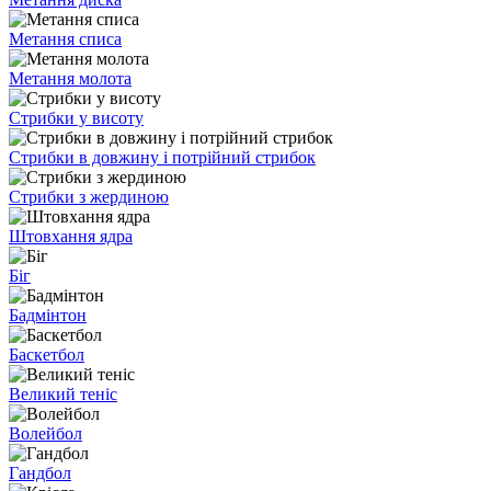
Метання списа
Метання молота
Стрибки у висоту
Стрибки в довжину і потрійний стрибок
Стрибки з жердиною
Штовхання ядра
Біг
Бадмінтон
Баскетбол
Великий теніс
Волейбол
Гандбол