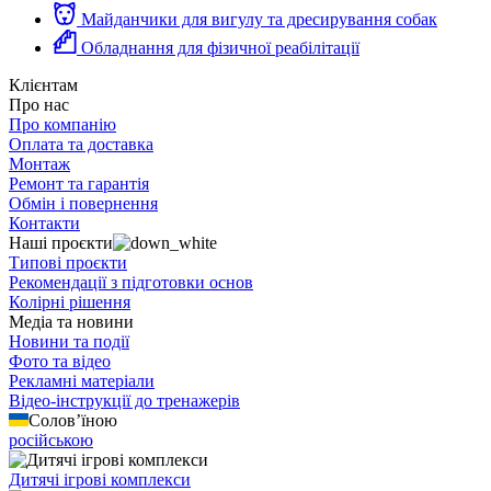
Майданчики для вигулу та дресирування собак
Обладнання для фізичної реабілітації
Клієнтам
Про нас
Про компанію
Оплата та доставка
Монтаж
Ремонт та гарантія
Обмін і повернення
Контакти
Наші проєкти
Типові проєкти
Рекомендації з підготовки основ
Колірні рішення
Медіа та новини
Новини та події
Фото та відео
Рекламні матеріали
Відео-інструкції до тренажерів
Солов’їною
російською
Дитячі ігрові комплекси