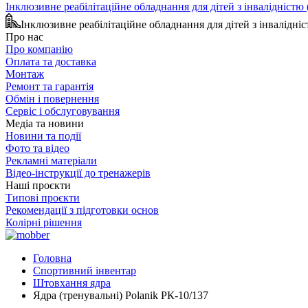
Інклюзивне реабілітаційне обладнання для дітей з інвалідніст
Інклюзивне реабілітаційне обладнання для дітей з інвалідн
Про нас
Про компанію
Оплата та доставка
Монтаж
Ремонт та гарантія
Обмін і повернення
Сервіс і обслуговування
Медіа та новини
Новини та події
Фото та відео
Рекламні матеріали
Відео-інструкції до тренажерів
Наші проєкти
Типові проєкти
Рекомендації з підготовки основ
Колірні рішення
Головна
Спортивний інвентар
Штовхання ядра
Ядра (тренувальні) Polanik РК-10/137