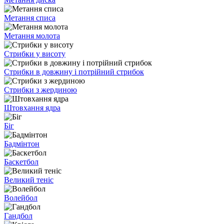
Метання списа
Метання молота
Стрибки у висоту
Стрибки в довжину і потрійний стрибок
Стрибки з жердиною
Штовхання ядра
Біг
Бадмінтон
Баскетбол
Великий теніс
Волейбол
Гандбол