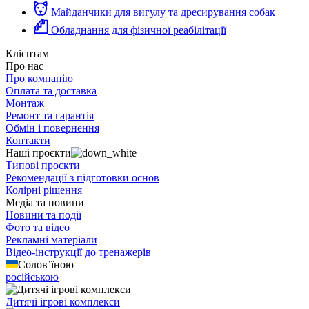
Майданчики для вигулу та дресирування собак
Обладнання для фізичної реабілітації
Клієнтам
Про нас
Про компанію
Оплата та доставка
Монтаж
Ремонт та гарантія
Обмін і повернення
Контакти
Наші проєкти
Типові проєкти
Рекомендації з підготовки основ
Колірні рішення
Медіа та новини
Новини та події
Фото та відео
Рекламні матеріали
Відео-інструкції до тренажерів
Солов’їною
російською
Дитячі ігрові комплекси