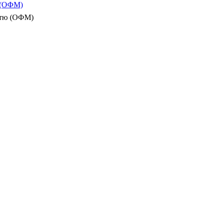
ю (ОФМ)
істю (ОФМ)