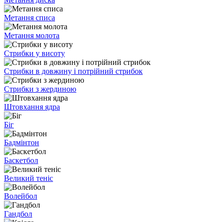
Метання списа
Метання молота
Стрибки у висоту
Стрибки в довжину і потрійний стрибок
Стрибки з жердиною
Штовхання ядра
Біг
Бадмінтон
Баскетбол
Великий теніс
Волейбол
Гандбол