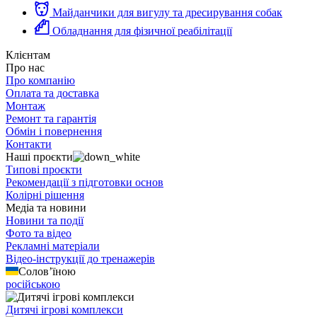
Майданчики для вигулу та дресирування собак
Обладнання для фізичної реабілітації
Клієнтам
Про нас
Про компанію
Оплата та доставка
Монтаж
Ремонт та гарантія
Обмін і повернення
Контакти
Наші проєкти
Типові проєкти
Рекомендації з підготовки основ
Колірні рішення
Медіа та новини
Новини та події
Фото та відео
Рекламні матеріали
Відео-інструкції до тренажерів
Солов’їною
російською
Дитячі ігрові комплекси