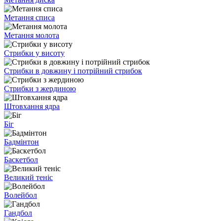
Метання списа
Метання молота
Стрибки у висоту
Стрибки в довжину і потрійний стрибок
Стрибки з жердиною
Штовхання ядра
Біг
Бадмінтон
Баскетбол
Великий теніс
Волейбол
Гандбол