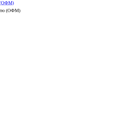
ю (ОФМ)
істю (ОФМ)