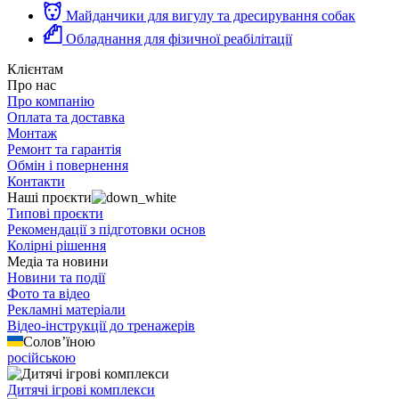
Майданчики для вигулу та дресирування собак
Обладнання для фізичної реабілітації
Клієнтам
Про нас
Про компанію
Оплата та доставка
Монтаж
Ремонт та гарантія
Обмін і повернення
Контакти
Наші проєкти
Типові проєкти
Рекомендації з підготовки основ
Колірні рішення
Медіа та новини
Новини та події
Фото та відео
Рекламні матеріали
Відео-інструкції до тренажерів
Солов’їною
російською
Дитячі ігрові комплекси