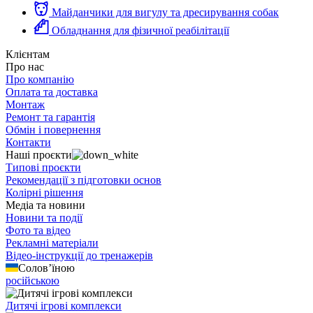
Майданчики для вигулу та дресирування собак
Обладнання для фізичної реабілітації
Клієнтам
Про нас
Про компанію
Оплата та доставка
Монтаж
Ремонт та гарантія
Обмін і повернення
Контакти
Наші проєкти
Типові проєкти
Рекомендації з підготовки основ
Колірні рішення
Медіа та новини
Новини та події
Фото та відео
Рекламні матеріали
Відео-інструкції до тренажерів
Солов’їною
російською
Дитячі ігрові комплекси