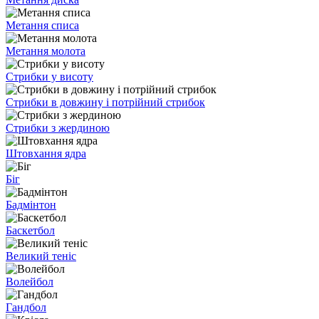
Метання списа
Метання молота
Стрибки у висоту
Стрибки в довжину і потрійний стрибок
Стрибки з жердиною
Штовхання ядра
Біг
Бадмінтон
Баскетбол
Великий теніс
Волейбол
Гандбол