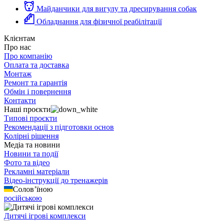
Майданчики для вигулу та дресирування собак
Обладнання для фізичної реабілітації
Клієнтам
Про нас
Про компанію
Оплата та доставка
Монтаж
Ремонт та гарантія
Обмін і повернення
Контакти
Наші проєкти
Типові проєкти
Рекомендації з підготовки основ
Колірні рішення
Медіа та новини
Новини та події
Фото та відео
Рекламні матеріали
Відео-інструкції до тренажерів
Солов’їною
російською
Дитячі ігрові комплекси