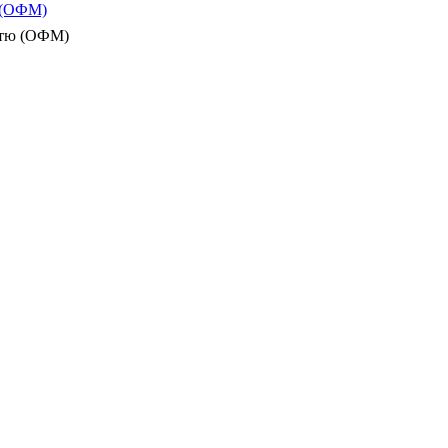
ю (ОФМ)
істю (ОФМ)