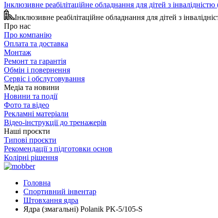
Інклюзивне реабілітаційне обладнання для дітей з інвалідніст
Інклюзивне реабілітаційне обладнання для дітей з інвалідн
Про нас
Про компанію
Оплата та доставка
Монтаж
Ремонт та гарантія
Обмін і повернення
Сервіс і обслуговування
Медіа та новини
Новини та події
Фото та відео
Рекламні матеріали
Відео-інструкції до тренажерів
Наші проєкти
Типові проєкти
Рекомендації з підготовки основ
Колірні рішення
Головна
Спортивний інвентар
Штовхання ядра
Ядра (змагальні) Polanik PK-5/105-S