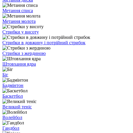
Метання списа
Метання молота
Стрибки у висоту
Стрибки в довжину і потрійний стрибок
Стрибки з жердиною
Штовхання ядра
Біг
Бадмінтон
Баскетбол
Великий теніс
Волейбол
Гандбол