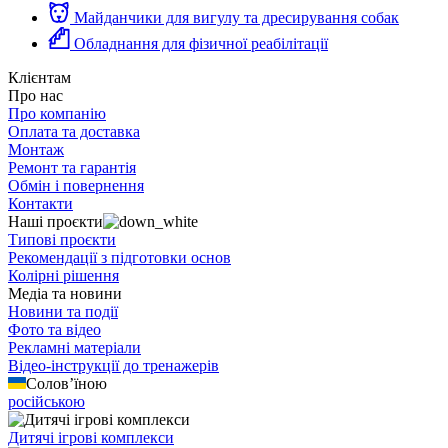
Майданчики для вигулу та дресирування собак
Обладнання для фізичної реабілітації
Клієнтам
Про нас
Про компанію
Оплата та доставка
Монтаж
Ремонт та гарантія
Обмін і повернення
Контакти
Наші проєкти
Типові проєкти
Рекомендації з підготовки основ
Колірні рішення
Медіа та новини
Новини та події
Фото та відео
Рекламні матеріали
Відео-інструкції до тренажерів
Солов’їною
російською
Дитячі ігрові комплекси