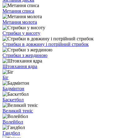
Метання списа
Метання молота
Стрибки у висоту
Стрибки в довжину і потрійний стрибок
Стрибки з жердиною
Штовхання ядра
Біг
Бадмінтон
Баскетбол
Великий теніс
Волейбол
Гандбол