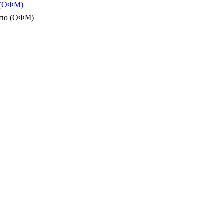
ю (ОФМ)
істю (ОФМ)