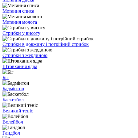
Метання списа
Метання молота
Стрибки у висоту
Стрибки в довжину і потрійний стрибок
Стрибки з жердиною
Штовхання ядра
Біг
Бадмінтон
Баскетбол
Великий теніс
Волейбол
Гандбол