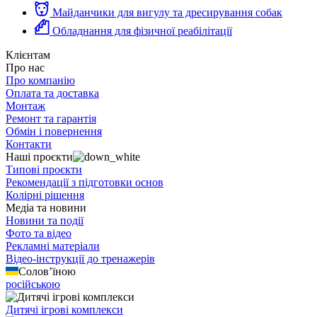
Майданчики для вигулу та дресирування собак
Обладнання для фізичної реабілітації
Клієнтам
Про нас
Про компанію
Оплата та доставка
Монтаж
Ремонт та гарантія
Обмін і повернення
Контакти
Наші проєкти
Типові проєкти
Рекомендації з підготовки основ
Колірні рішення
Медіа та новини
Новини та події
Фото та відео
Рекламні матеріали
Відео-інструкції до тренажерів
Солов’їною
російською
Дитячі ігрові комплекси