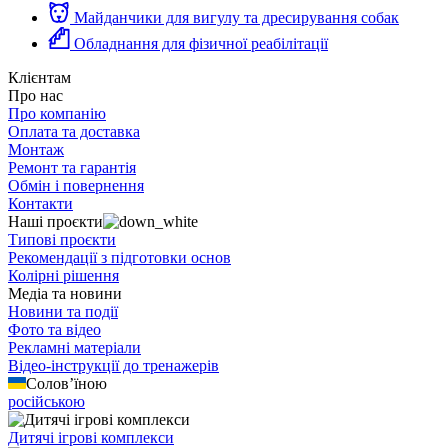
Майданчики для вигулу та дресирування собак
Обладнання для фізичної реабілітації
Клієнтам
Про нас
Про компанію
Оплата та доставка
Монтаж
Ремонт та гарантія
Обмін і повернення
Контакти
Наші проєкти
Типові проєкти
Рекомендації з підготовки основ
Колірні рішення
Медіа та новини
Новини та події
Фото та відео
Рекламні матеріали
Відео-інструкції до тренажерів
Солов’їною
російською
Дитячі ігрові комплекси