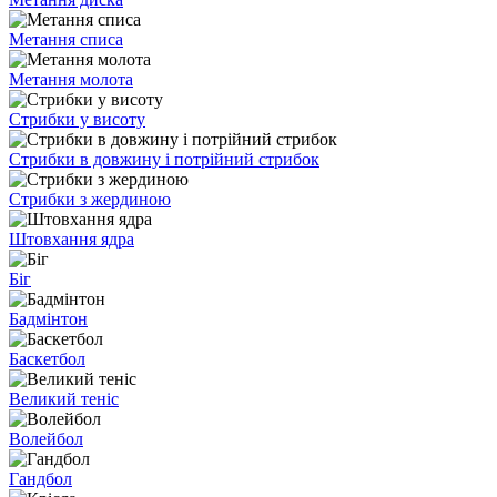
Метання списа
Метання молота
Стрибки у висоту
Стрибки в довжину і потрійний стрибок
Стрибки з жердиною
Штовхання ядра
Біг
Бадмінтон
Баскетбол
Великий теніс
Волейбол
Гандбол