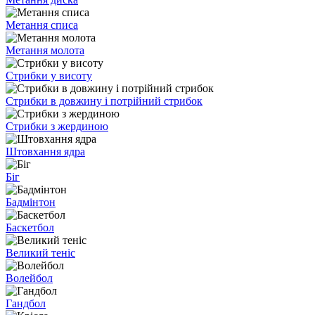
Метання списа
Метання молота
Стрибки у висоту
Стрибки в довжину і потрійний стрибок
Стрибки з жердиною
Штовхання ядра
Біг
Бадмінтон
Баскетбол
Великий теніс
Волейбол
Гандбол