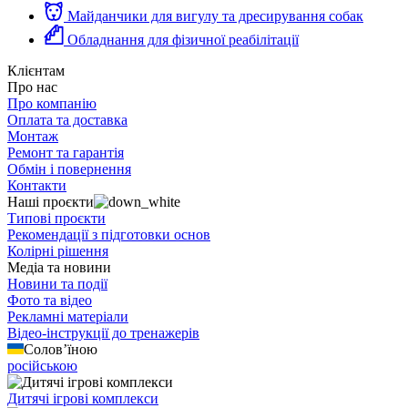
Майданчики для вигулу та дресирування собак
Обладнання для фізичної реабілітації
Клієнтам
Про нас
Про компанію
Оплата та доставка
Монтаж
Ремонт та гарантія
Обмін і повернення
Контакти
Наші проєкти
Типові проєкти
Рекомендації з підготовки основ
Колірні рішення
Медіа та новини
Новини та події
Фото та відео
Рекламні матеріали
Відео-інструкції до тренажерів
Солов’їною
російською
Дитячі ігрові комплекси