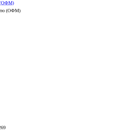
ю (ОФМ)
істю (ОФМ)
269