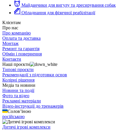
Майданчики для вигулу та дресирування собак
Обладнання для фізичної реабілітації
Клієнтам
Про нас
Про компанію
Оплата та доставка
Монтаж
Ремонт та гарантія
Обмін і повернення
Контакти
Наші проєкти
Типові проєкти
Рекомендації з підготовки основ
Колірні рішення
Медіа та новини
Новини та події
Фото та відео
Рекламні матеріали
Відео-інструкції до тренажерів
Солов’їною
російською
Дитячі ігрові комплекси