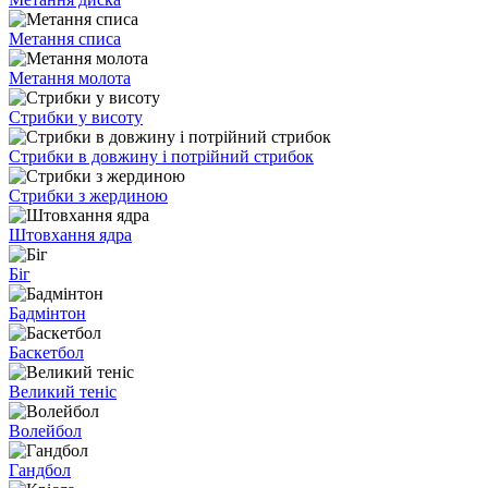
Метання списа
Метання молота
Стрибки у висоту
Стрибки в довжину і потрійний стрибок
Стрибки з жердиною
Штовхання ядра
Біг
Бадмінтон
Баскетбол
Великий теніс
Волейбол
Гандбол