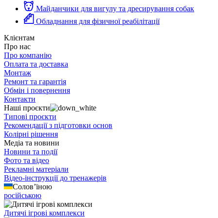
Майданчики для вигулу та дресирування собак
Обладнання для фізичної реабілітації
Клієнтам
Про нас
Про компанію
Оплата та доставка
Монтаж
Ремонт та гарантія
Обмін і повернення
Контакти
Наші проєкти
Типові проєкти
Рекомендації з підготовки основ
Колірні рішення
Медіа та новини
Новини та події
Фото та відео
Рекламні матеріали
Відео-інструкції до тренажерів
Солов’їною
російською
Дитячі ігрові комплекси