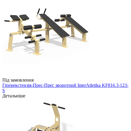
Під замовлення
Гіперекстензія-Прес-Прес зворотний InterAtletika KF816.3-123-
S
Детальніше