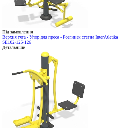
Під замовлення
Верхня тяга - Упор для преса - Розгинач стегна InterAtletika
SE102-125-126
Детальніше