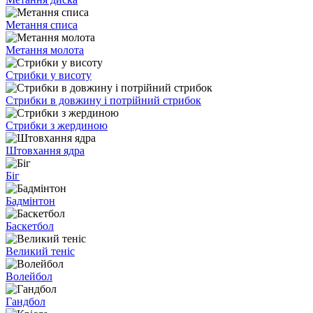
Метання списа
Метання молота
Стрибки у висоту
Стрибки в довжину і потрійний стрибок
Стрибки з жердиною
Штовхання ядра
Біг
Бадмінтон
Баскетбол
Великий теніс
Волейбол
Гандбол