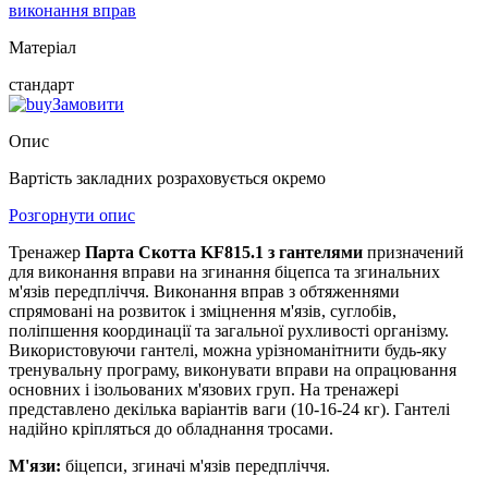
виконання вправ
Матеріал
стандарт
Замовити
Опис
Вартість закладних розраховується окремо
Розгорнути опис
Тренажер
Парта Скотта KF815.1 з гантелями
призначений
для виконання вправи на згинання біцепса та згинальних
м'язів передпліччя. Виконання вправ з обтяженнями
спрямовані на розвиток і зміцнення м'язів, суглобів,
поліпшення координації та загальної рухливості організму.
Використовуючи гантелі, можна урізноманітнити будь-яку
тренувальну програму, виконувати вправи на опрацювання
основних і ізольованих м'язових груп. На тренажері
представлено декілька варіантів ваги (10-16-24 кг). Гантелі
надійно кріпляться до обладнання тросами.
М'язи:
біцепси, згиначі м'язів передпліччя.