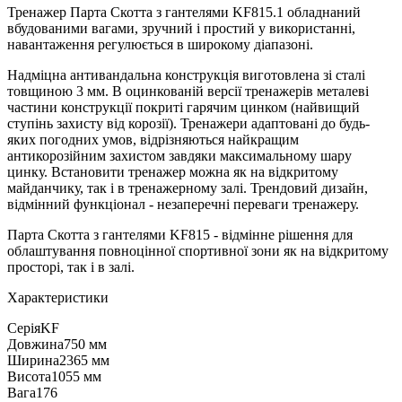
Тренажер Парта Скотта з гантелями KF815.1 обладнаний
вбудованими вагами, зручний і простий у використанні,
навантаження регулюється в широкому діапазоні.
Надміцна антивандальна конструкція виготовлена ​​зі сталі
товщиною 3 мм. В оцинкованій версії тренажерів металеві
частини конструкції покриті гарячим цинком (найвищий
ступінь захисту від корозії). Тренажери адаптовані до будь-
яких погодних умов, відрізняються найкращим
антикорозійним захистом завдяки максимальному шару
цинку. Встановити тренажер можна як на відкритому
майданчику, так і в тренажерному залі. Трендовий дизайн,
відмінний функціонал - незаперечні переваги тренажеру.
Парта Скотта з гантелями KF815 - відмінне рішення для
облаштування повноцінної спортивної зони як на відкритому
просторі, так і в залі.
Характеристики
Серія
KF
Довжина
750 мм
Ширина
2365 мм
Висота
1055 мм
Вага
176