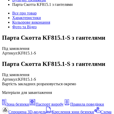
Парта Скотта KF815.1 з гантелями
Все про товар
Характеристики
Кольорове виконання
Фото та Відео
Парта Скотта KF815.1-S з гантелями
Під замовлення
Артикул:
KF815.1-S
Парта Скотта KF815.1-S з гантелями
Під замовлення
Артикул:
KF815.1-S
Вартість закладних розраховується окремо
Матеріали для завантаження
Зона безпеки
Паспорт виробу
Правила поведінки
Спрощена 3D-модель
Креслення зони безпеки
Схема