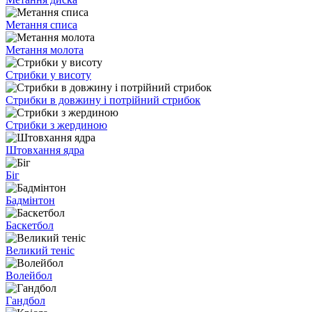
Метання списа
Метання молота
Стрибки у висоту
Стрибки в довжину і потрійний стрибок
Стрибки з жердиною
Штовхання ядра
Біг
Бадмінтон
Баскетбол
Великий теніс
Волейбол
Гандбол