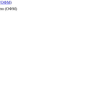
ю (ОФМ)
істю (ОФМ)