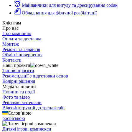
Майданчики для вигулу та дресирування собак
Обладнання для фізичної реабілітації
Клієнтам
Про нас
Про компанію
Оплата та доставка
Монтаж
Ремонт та гарантія
Обмін і повернення
Контакти
Наші проєкти
Типові проєкти
Рекомендації з підготовки основ
Колірні рішення
Медіа та новини
Новини та події
Фото та відео
Рекламні матеріали
Відео-інструкції до тренажерів
Солов’їною
російською
Дитячі ігрові комплекси