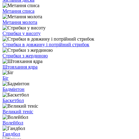
Метання списа
Метання молота
Стрибки у висоту
Стрибки в довжину і потрійний стрибок
Стрибки з жердиною
Штовхання ядра
Біг
Бадмінтон
Баскетбол
Великий теніс
Волейбол
Гандбол