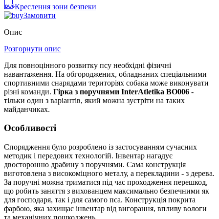
Креслення зони безпеки
Замовити
Опис
Розгорнути опис
Для повноцінного розвитку псу необхідні фізичні
навантаження. На обгороджених, обладнаних спеціальними
спортивними снарядами територіях собака може виконувати
різні команди.
Гірка з поручнями InterAtletika BO006
-
тільки один з варіантів, який можна зустріти на таких
майданчиках.
Особливості
Спорядження було розроблено із застосуванням сучасних
методик і передових технологій. Інвентар нагадує
двосторонню драбину з поручнями. Сама конструкція
виготовлена з високоміцного металу, а перекладини - з дерева.
За поручні можна триматися під час проходження перешкод,
що робить заняття з вихованцем максимально безпечними як
для господаря, так і для самого пса. Конструкція покрита
фарбою, яка захищає інвентар від вигорання, впливу вологи
та механічних пошкоджень.