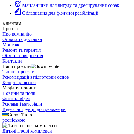
Майданчики для вигулу та дресирування собак
Обладнання для фізичної реабілітації
Клієнтам
Про нас
Про компанію
Оплата та доставка
Монтаж
Ремонт та гарантія
Обмін і повернення
Контакти
Наші проєкти
Типові проєкти
Рекомендації з підготовки основ
Колірні рішення
Медіа та новини
Новини та події
Фото та відео
Рекламні матеріали
Відео-інструкції до тренажерів
Солов’їною
російською
Дитячі ігрові комплекси