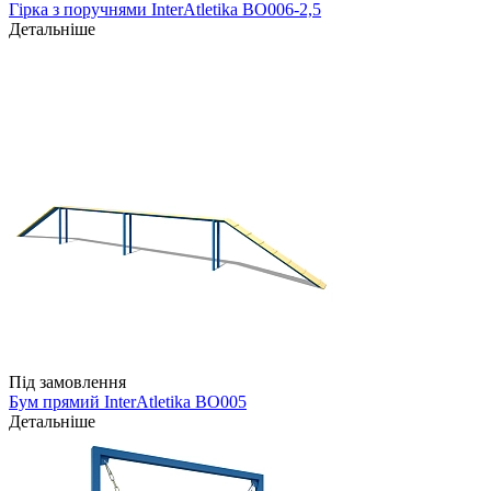
Гірка з поручнями InterAtletika ВО006-2,5
Детальніше
Під замовлення
Бум прямий InterAtletika BO005
Детальніше