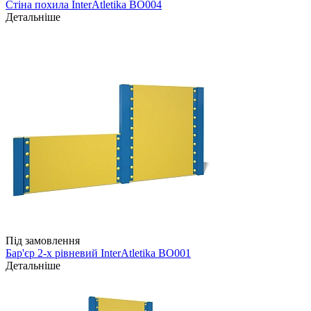
Стіна похила InterAtletika BO004
Детальніше
Під замовлення
Бар'єр 2-х рівневий InterAtletika ВО001
Детальніше