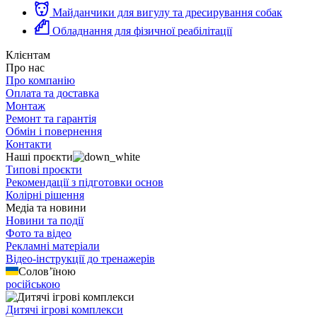
Майданчики для вигулу та дресирування собак
Обладнання для фізичної реабілітації
Клієнтам
Про нас
Про компанію
Оплата та доставка
Монтаж
Ремонт та гарантія
Обмін і повернення
Контакти
Наші проєкти
Типові проєкти
Рекомендації з підготовки основ
Колірні рішення
Медіа та новини
Новини та події
Фото та відео
Рекламні матеріали
Відео-інструкції до тренажерів
Солов’їною
російською
Дитячі ігрові комплекси