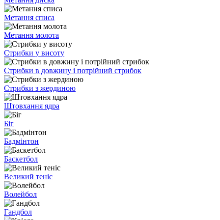
Метання списа
Метання молота
Стрибки у висоту
Стрибки в довжину і потрійний стрибок
Стрибки з жердиною
Штовхання ядра
Біг
Бадмінтон
Баскетбол
Великий теніс
Волейбол
Гандбол