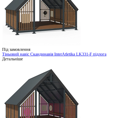
Під замовлення
Тіньовий навіс Скандинавія InterAtletika LK331-F підлога
Детальніше