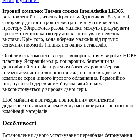
Розгорнути опис
Ігровий комплекс Таємна стежка InterAtletika LK305
,
встановлений на дитячих ігрових майданчиках або у дворі,
створює у дитини ігровий настрій і відчуття власного
простору. Збираючись разом, малюки можуть придумувати
гри тематичного характеру або влаштовувати невеликі
вистави. Крім того, вона вбереже малюків від прямих
сонячних променів і інших погодних негараздів.
Особливість комплексів серії – використання у виробах HDPE
пластику. Яскравий колір, пошаровий, безпечний та
довговічний матеріал протягом багатьох років зберігає
презентабельний зовнішній вигляд, вигідно виділяючи
комплекс серед іншого ігрового обладнання. Гармонійно
поєднується із деревʼяним брусом, який також
використовується у виробах даної серії.
Щоб майданчик виглядав повноцінним комплектом,
додаткове обладнання рекомендуємо підбирати з аналогічної
комбінації матеріалів.
Особливості
Встановлення даного устаткування передбачає бетонування