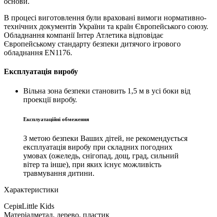
основи.
В процесі виготовлення були враховані вимоги нормативно-
технічних документів України та країн Європейського союзу.
Обладнання компанії Інтер Атлетика відповідає
Європейському стандарту безпеки дитячого ігрового
обладнання EN1176.
Експлуатація виробу
Вільна зона безпеки становить 1,5 м в усі боки від
проекції виробу.
Експлуатаційні обмеження
З метою безпеки Ваших дітей, не рекомендується
експлуатація виробу при складних погодних
умовах (ожеледь, снігопад, дощ, град, сильний
вітер та інше), при яких існує можливість
травмування дитини.
Характеристики
Серія
Little Kids
Матеріал
метал, дерево, пластик