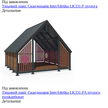
Під замовлення
Тіньовий навіс Скандинавія InterAtletika LK331-F підлога
Детальніше
Під замовлення
Тіньовий навіс Скандинавія InterAtletika LK331-FA підлога,
полікарбонат
Детальніше