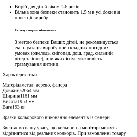
Виріб для дітей віком 1-6 років.
Вільна зона безпеки становить 1,5 м в усі боки від
проекції виробу.
Експлуатаційні обмеження
З метою безпеки Ваших дітей, не рекомендується
експлуатація виробу при складних погодних
умовах (ожеледь, снігопад, дощ, град, сильний
вітер та інше), при яких існує можливість
травмування дитини.
Характеристики
Матеріал
метал, дерево, фанера
Довжина
2064 мм
Ширина
1161 мм
Висота
1953 мм
Вага
153 кг
Зразки кольорового виконання елементів із фанери
Звертаємо вашу увагу, що кольори на моніторі можуть
відрізнятися від реальних кольорів. При замовленні товару