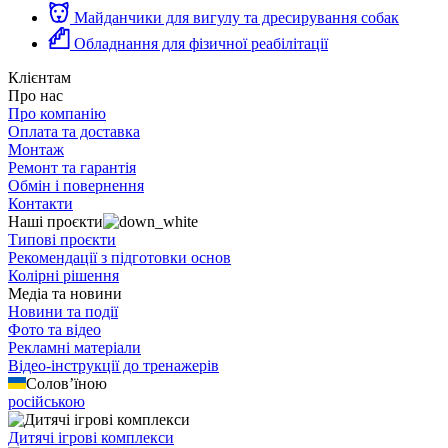
Майданчики для вигулу та дресирування собак
Обладнання для фізичної реабілітації
Клієнтам
Про нас
Про компанію
Оплата та доставка
Монтаж
Ремонт та гарантія
Обмін і повернення
Контакти
Наші проєкти
Типові проєкти
Рекомендації з підготовки основ
Колірні рішення
Медіа та новини
Новини та події
Фото та відео
Рекламні матеріали
Відео-інструкції до тренажерів
Солов’їною
російською
Дитячі ігрові комплекси