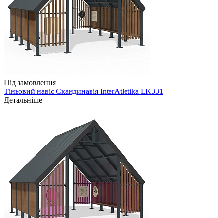
Під замовлення
Тіньовий навіс Скандинавія InterAtletika LK331
Детальніше