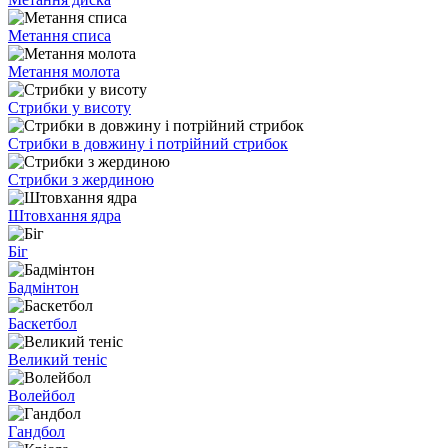
Метання списа
Метання молота
Стрибки у висоту
Стрибки в довжину і потрійний стрибок
Стрибки з жердиною
Штовхання ядра
Біг
Бадмінтон
Баскетбол
Великий теніс
Волейбол
Гандбол