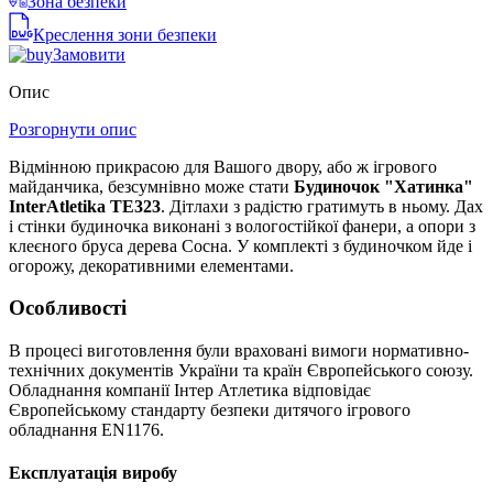
Зона безпеки
Креслення зони безпеки
Замовити
Опис
Розгорнути опис
Відмінною прикрасою для Вашого двору, або ж ігрового
майданчика, безсумнівно може стати
Будиночок "Хатинка"
InterAtletika ТЕ323
. Дітлахи з радістю гратимуть в ньому. Дах
і стінки будиночка виконані з вологостійкої фанери, а опори з
клеєного бруса дерева Сосна. У комплекті з будиночком йде і
огорожу, декоративними елементами.
Особливості
В процесі виготовлення були враховані вимоги нормативно-
технічних документів України та країн Європейського союзу.
Обладнання компанії Інтер Атлетика відповідає
Європейському стандарту безпеки дитячого ігрового
обладнання EN1176.
Експлуатація виробу