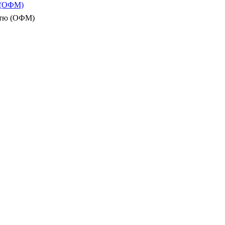
ю (ОФМ)
істю (ОФМ)