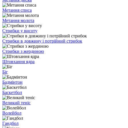
Метання списа
Метання молота
Стрибки у висоту
Стрибки в довжину і потрійний стрибок
Стрибки з жердиною
Штовхання ядра
Біг
Бадмінтон
Баскетбол
Великий теніс
Волейбол
Гандбол