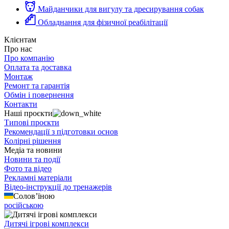
Майданчики для вигулу та дресирування собак
Обладнання для фізичної реабілітації
Клієнтам
Про нас
Про компанію
Оплата та доставка
Монтаж
Ремонт та гарантія
Обмін і повернення
Контакти
Наші проєкти
Типові проєкти
Рекомендації з підготовки основ
Колірні рішення
Медіа та новини
Новини та події
Фото та відео
Рекламні матеріали
Відео-інструкції до тренажерів
Солов’їною
російською
Дитячі ігрові комплекси