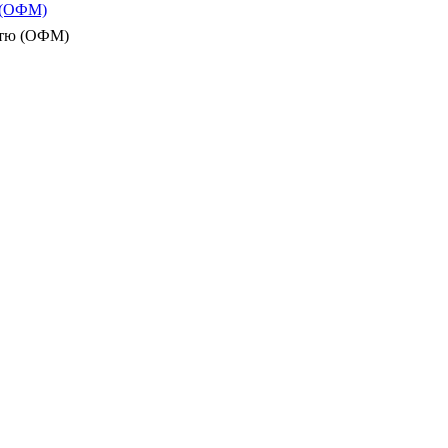
ю (ОФМ)
істю (ОФМ)