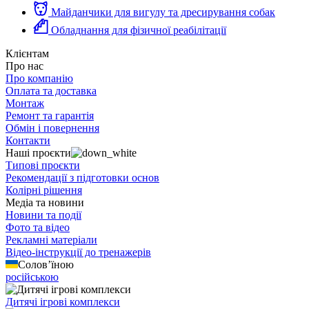
Майданчики для вигулу та дресирування собак
Обладнання для фізичної реабілітації
Клієнтам
Про нас
Про компанію
Оплата та доставка
Монтаж
Ремонт та гарантія
Обмін і повернення
Контакти
Наші проєкти
Типові проєкти
Рекомендації з підготовки основ
Колірні рішення
Медіа та новини
Новини та події
Фото та відео
Рекламні матеріали
Відео-інструкції до тренажерів
Солов’їною
російською
Дитячі ігрові комплекси