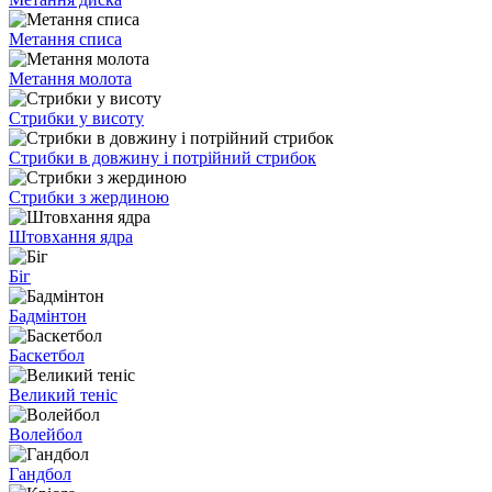
Метання списа
Метання молота
Стрибки у висоту
Стрибки в довжину і потрійний стрибок
Стрибки з жердиною
Штовхання ядра
Біг
Бадмінтон
Баскетбол
Великий теніс
Волейбол
Гандбол