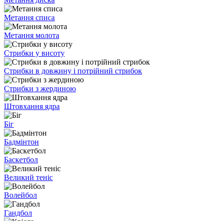
Метання списа
Метання молота
Стрибки у висоту
Стрибки в довжину і потрійний стрибок
Стрибки з жердиною
Штовхання ядра
Біг
Бадмінтон
Баскетбол
Великий теніс
Волейбол
Гандбол