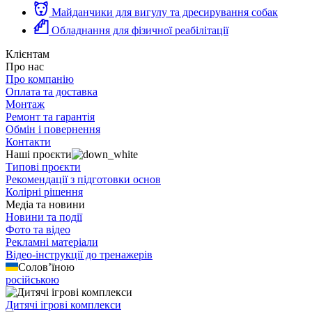
Майданчики для вигулу та дресирування собак
Обладнання для фізичної реабілітації
Клієнтам
Про нас
Про компанію
Оплата та доставка
Монтаж
Ремонт та гарантія
Обмін і повернення
Контакти
Наші проєкти
Типові проєкти
Рекомендації з підготовки основ
Колірні рішення
Медіа та новини
Новини та події
Фото та відео
Рекламні матеріали
Відео-інструкції до тренажерів
Солов’їною
російською
Дитячі ігрові комплекси