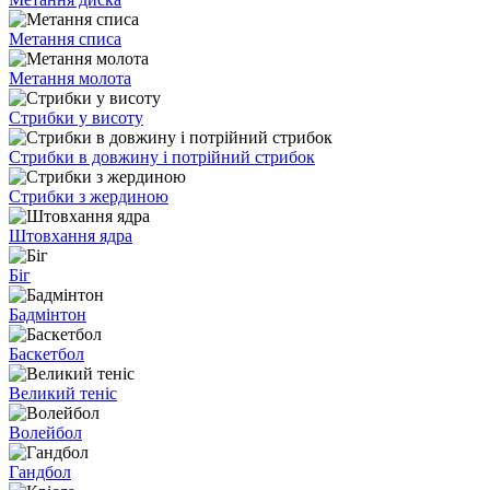
Метання списа
Метання молота
Стрибки у висоту
Стрибки в довжину і потрійний стрибок
Стрибки з жердиною
Штовхання ядра
Біг
Бадмінтон
Баскетбол
Великий теніс
Волейбол
Гандбол