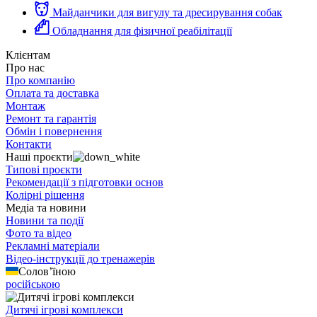
Майданчики для вигулу та дресирування собак
Обладнання для фізичної реабілітації
Клієнтам
Про нас
Про компанію
Оплата та доставка
Монтаж
Ремонт та гарантія
Обмін і повернення
Контакти
Наші проєкти
Типові проєкти
Рекомендації з підготовки основ
Колірні рішення
Медіа та новини
Новини та події
Фото та відео
Рекламні матеріали
Відео-інструкції до тренажерів
Солов’їною
російською
Дитячі ігрові комплекси