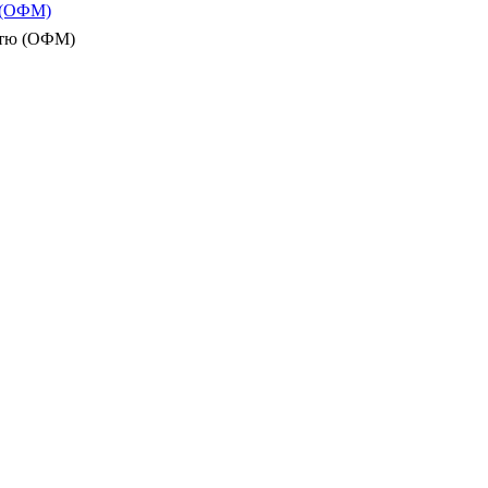
ю (ОФМ)
істю (ОФМ)