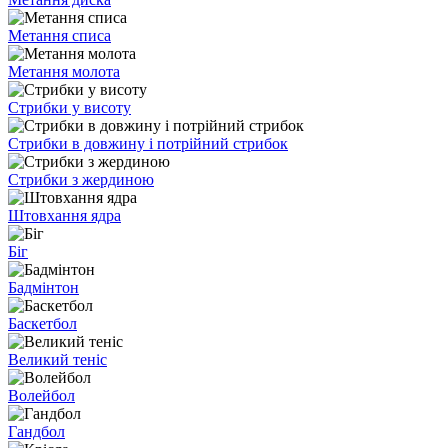
Метання списа
Метання молота
Стрибки у висоту
Стрибки в довжину і потрійний стрибок
Стрибки з жердиною
Штовхання ядра
Біг
Бадмінтон
Баскетбол
Великий теніс
Волейбол
Гандбол