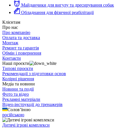
Майданчики для вигулу та дресирування собак
Обладнання для фізичної реабілітації
Клієнтам
Про нас
Про компанію
Оплата та доставка
Монтаж
Ремонт та гарантія
Обмін і повернення
Контакти
Наші проєкти
Типові проєкти
Рекомендації з підготовки основ
Колірні рішення
Медіа та новини
Новини та події
Фото та відео
Рекламні матеріали
Відео-інструкції до тренажерів
Солов’їною
російською
Дитячі ігрові комплекси