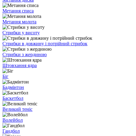
Метання списа
Метання молота
Стрибки у висоту
Стрибки в довжину і потрійний стрибок
Стрибки з жердиною
Штовхання ядра
Біг
Бадмінтон
Баскетбол
Великий теніс
Волейбол
Гандбол