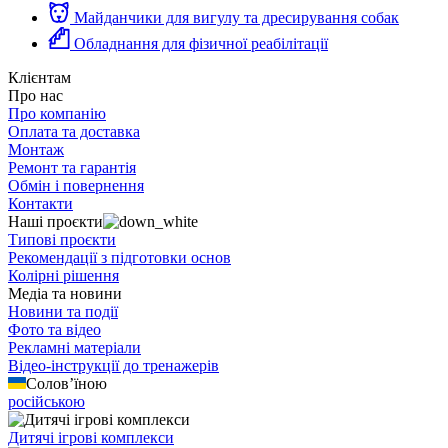
Майданчики для вигулу та дресирування собак
Обладнання для фізичної реабілітації
Клієнтам
Про нас
Про компанію
Оплата та доставка
Монтаж
Ремонт та гарантія
Обмін і повернення
Контакти
Наші проєкти
Типові проєкти
Рекомендації з підготовки основ
Колірні рішення
Медіа та новини
Новини та події
Фото та відео
Рекламні матеріали
Відео-інструкції до тренажерів
Солов’їною
російською
Дитячі ігрові комплекси